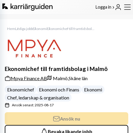
Logga in
Hem
Lediga jobb
Ekonomi
Ekonomichef till framtidsbolag i Malmö
Ekonomichef till framtidsbolag i Malmö
Mpya Finance AB
Malmö,
Skåne län
Ekonomichef
Ekonomi och Finans
Ekonomi
Chef, ledarskap & organisation
Ansök senast: 2025-08-17
Ansök nu
Bevaka likande jobb