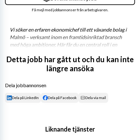
Få mejl med jobbannonser från arbetsgivaren.
Vi söker en erfaren ekonomichef till ett växande bolag i 
Malmö – verksamt inom en framtidsinriktad bransch 
med höga ambitioner. Här får du en central roll i en 
organisation som växer både organiskt och genom 
Detta jobb har gått ut och du kan inte
förvärv, där du tillsammans med ditt team utvecklar en 
längre ansöka
modern och hållbar ekonomifunktion.
Dela jobbannonsen
Dela på LinkedIn
Dela på Facebook
Dela via mail
Du har ett övergripande ansvar för bolagets 
ekonomiarbete och ingår i en ledningsgrupp. Rollen 
innebär ett nära samarbete med verksamheten och 
möjligheten att påverka både strategi och struktur i en 
Liknande tjänster
organisation i ständig rörelse.