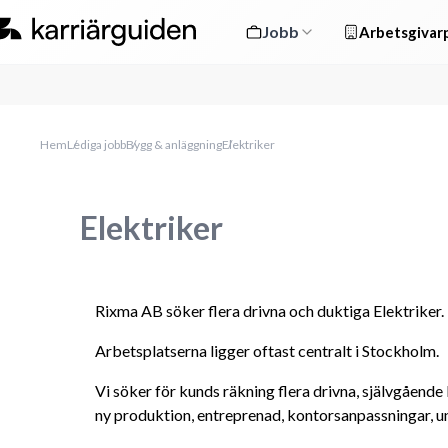
Jobb
Arbetsgivarp
Hem
Lediga jobb
Bygg & anläggning
Elektriker
Elektriker
Rixma AB söker flera drivna och duktiga Elektriker.
Arbetsplatserna ligger oftast centralt i Stockholm.
Vi söker för kunds räkning flera drivna, självgående
ny produktion, entreprenad, kontorsanpassningar, un