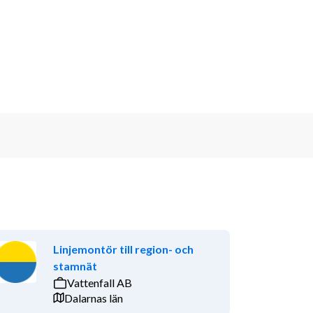
Linjemontör till region- och
stamnät
Vattenfall AB
Dalarnas län