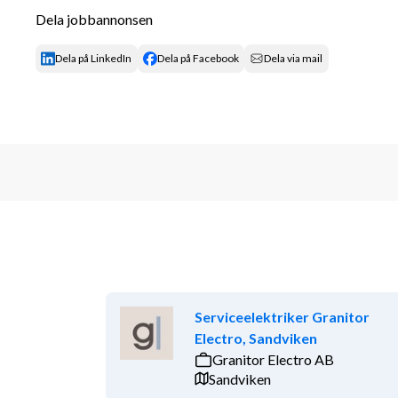
Dela jobbannonsen
Ett härligt team med kollegor som stöttar och hjälp
Marknadsmässig lön
Dela på LinkedIn
Dela på Facebook
Dela via mail
ansökan kan skickas till: ca@rixma.se
Öppen för alla
Vi fokuserar på din kompetens, inte dina övriga förut
rollen eller arbetsplatsen efter dina behov.
Serviceelektriker Granitor
Electro, Sandviken
Granitor Electro AB
Sandviken