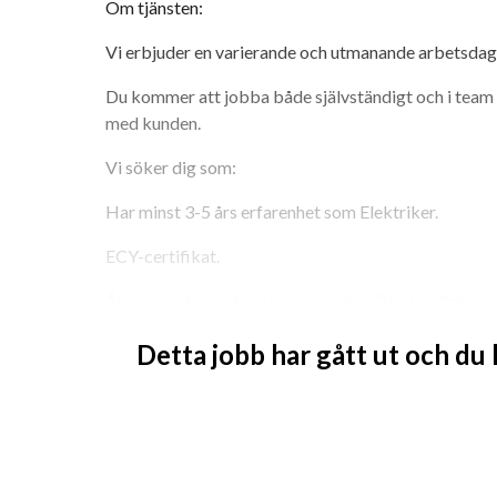
Om tjänsten:
Vi erbjuder en varierande och utmanande arbetsdag d
Du kommer att jobba både självständigt och i team s
med kunden.
Vi söker dig som:
Har minst 3-5 års erfarenhet som Elektriker.
ECY-certifikat.
Är ansvarstagande och kan arbeta självständigt.
Alltid levererar bästa möjliga finish på sitt arbete.
Detta jobb har gått ut och du
Har ett gott kundbemötande och är en problemlösa
Vi erbjuder:
En trygg anställning med bra villkor.