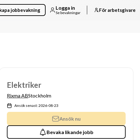
Logga in
kapa jobbevakning
För arbetsgivare
Se bevakningar
Elektriker
Rixma AB
Stockholm
Ansök senast: 2026-08-23
Ansök nu
Bevaka likande jobb