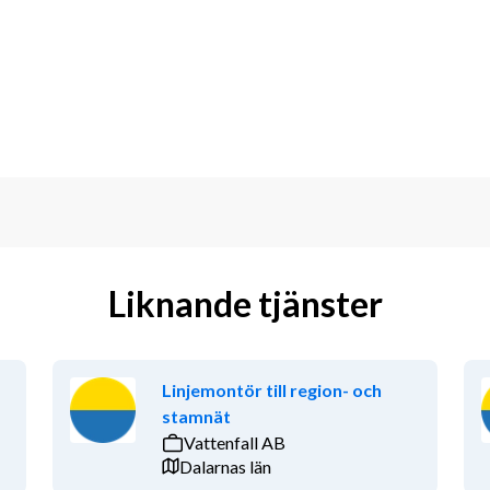
er varandra.
sättningar. Vi är öppna för att anpassa 
Liknande tjänster
Linjemontör till region- och
stamnät
Vattenfall AB
Dalarnas län