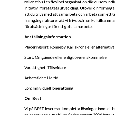
rollen trivs i en flexibel organisation där du som indi
initiativ i företagets utveckling. Utöver din förmåga 
att du trivs med att samarbeta och arbeta som ett t
framgångsfaktorer att vi trivs och har kul tillsamma
förutsättningar för ett gott samarbete.
Anställningsinformation
Placeringsort: Ronneby, Karlskrona eller alternativt
Start: Omgående eller enligt överenskommelse
Varaktighet: Tillsvidare
Arbetstider: Heltid
Lön: Individuell lönesättning
Om Best 
Vi på BEST levererar kompletta lösningar inom el, br
solenergi och e-mobility. Sedan starten 2006 har vi