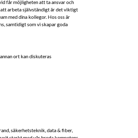
vid får möjligheten att ta ansvar och 
att arbeta självständigt är det viktigt 
eam med dina kollegor. Hos oss är 
ns, samtidigt som vi skapar goda 
 annan ort kan diskuteras
and, säkerhetsteknik, data & fiber, 
 vuxit starkt med vår breda kompetens 