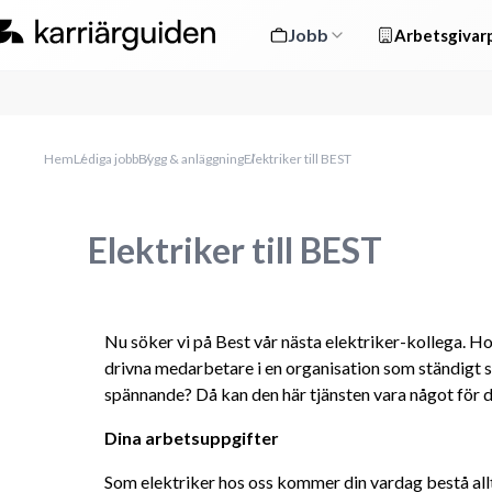
Jobb
Arbetsgivarp
Hem
Lediga jobb
Bygg & anläggning
Elektriker till BEST
Elektriker till BEST
Nu söker vi på Best vår nästa elektriker-kollega. Ho
drivna medarbetare i en organisation som ständigt str
spännande? Då kan den här tjänsten vara något för d
Dina arbetsuppgifter
Som elektriker hos oss kommer din vardag bestå allt 