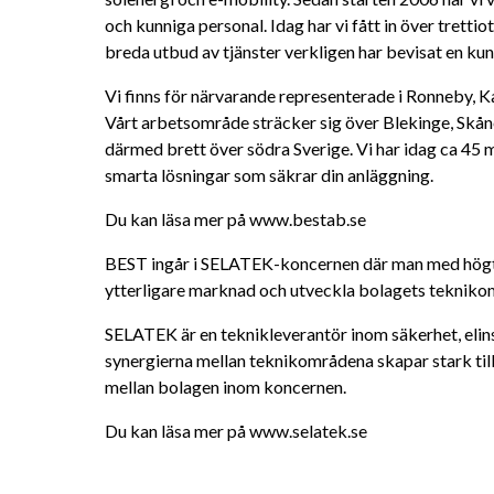
och kunniga personal. Idag har vi fått in över trettio
breda utbud av tjänster verkligen har bevisat en ku
Vi finns för närvarande representerade i Ronneby, K
Vårt arbetsområde sträcker sig över Blekinge, Skån
därmed brett över södra Sverige. Vi har idag ca 45 
smarta lösningar som säkrar din anläggning.
Du kan läsa mer på www.bestab.se
BEST ingår i SELATEK-koncernen där man med högt up
ytterligare marknad och utveckla bolagets tekniko
SELATEK är en teknikleverantör inom säkerhet, elin
synergierna mellan teknikområdena skapar stark tillv
mellan bolagen inom koncernen.
Du kan läsa mer på www.selatek.se