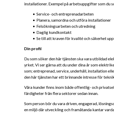
installationer. Exempel på arbetsuppgifter som du 
Service- och entreprenadarbeten
Planera, samordna och utföra installationer
Felsökningsarbeten och utredning
Daglig kundkontakt
Se till att kraven för kvalité och säkerhet upp
Din profil
Du som söker den här tjänsten ska vara utbildad elek
yrket. Vi ser gärna att du under dina år som elektri
som; entreprenad, service, underhåll, installation elle
den här tjänsten har ett brinnande intresse för tekni
Våra kunder finns inom både offentlig- och privatse
färdigheter från flera sektorer sedan innan.
Som person bör du vara driven, engagerad, lösningsor
en miljö där utveckling och framåtanda kantar vardag