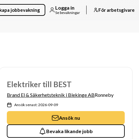
Logga in
kapa jobbevakning
För arbetsgivare
Se bevakningar
Elektriker till BEST
Brand El & Säkerhetsteknik i Blekinge AB
Ronneby
Ansök senast: 2026-09-09
Ansök nu
Bevaka likande jobb