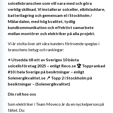
solcellsbranschen som vill vara med och göra 
verklig skillnad. Vi installerar solceller, elbilsladdare, 
batterilagring och gemensam el i Stockholm / 
Mälardalen, med hög kvalitet, tydlig 
kundkommunikation och effektivt samarbete 
mellan montörer och elektriker på alla projekt.
Vi är stolta över att våra kunders förtroende speglas i 
branschens betyg och rankingar:
⭐ Utsedda till ett av Sveriges 10 bästa 
solcellsföretag 2025 – enligt Reco.se 🏆 Topprankad 
#10 i hela Sverige på besiktningar – enligt 
Solenergikvalitet.se 📍 Topp 2 i Stockholm på 
besiktningar – (Solenergikvalitet)
Din roll hos oss
Som elektriker i Team Moveco är du en nyckelperson på 
fältet. Du: