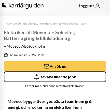
Logga in
Hem
Lediga jobb
Teknik & ingenjör
Elektriker till Moveco – Solceller, Batterilagring & Elbilsladdning
Elektriker till Moveco – Solceller,
Batterilagring & Elbilsladdning
+Moveco AB
Stockholm
Ansök senast: 2026-08-31
Ansök nu
Bevaka likande jobb
Få mejl med jobbannonser från arbetsgivaren.
Moveco bygger Sveriges bästa team inom grön 
energi, och vi söker nu en elektriker inom 