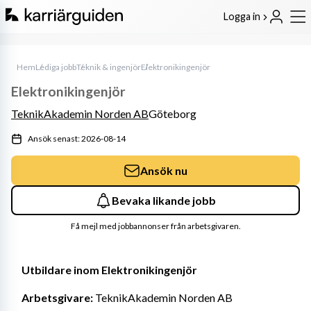
Logga in
Hem
Lediga jobb
Teknik & ingenjör
Elektronikingenjör
Elektronikingenjör
TeknikAkademin Norden AB
Göteborg
Ansök senast: 2026-08-14
Ansök nu
Bevaka likande jobb
Få mejl med jobbannonser från arbetsgivaren.
Utbildare inom Elektronikingenjör
Arbetsgivare:
 TeknikAkademin Norden AB 