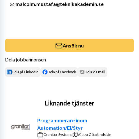
📧 
malcolm.mustafa@teknikakademin.se
Ansök nu
Dela jobbannonsen
Dela på LinkedIn
Dela på Facebook
Dela via mail
Liknande tjänster
Programmerare inom
Automation/El/Styr
Granitor Systems
Västra Götalands län