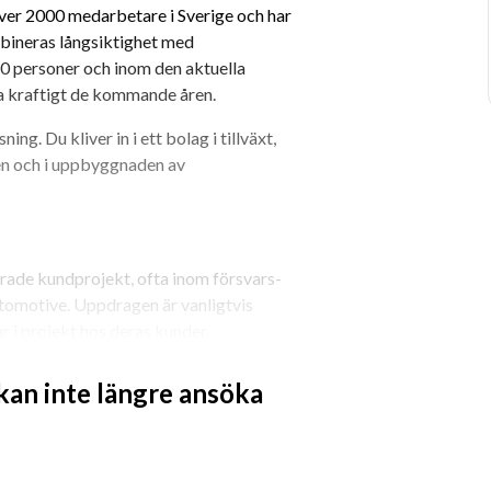
ver 2000 medarbetare i Sverige och har 
bineras långsiktighet med 
0 personer och inom den aktuella 
a kraftigt de kommande åren.
ng. Du kliver in i ett bolag i tillväxt, 
en och i uppbyggnaden av 
rade kundprojekt, ofta inom försvars- 
omotive. Uppdragen är vanligtvis 
r i projekt hos deras kunder.
 från konstruktion till test och 
 kan inte längre ansöka