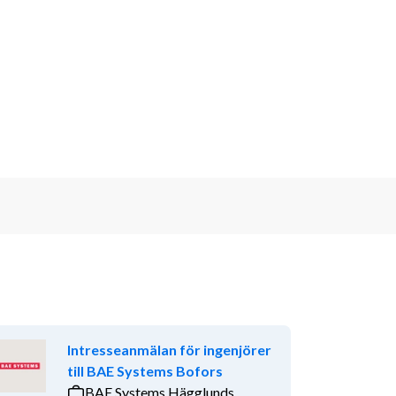
Intresseanmälan för ingenjörer
till BAE Systems Bofors
BAE Systems Hägglunds