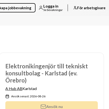
Logga in
kapa jobbevakning
För arbetsgivare
Se bevakningar
Elektronikingenjör till tekniskt
konsultbolag - Karlstad (ev.
Örebro)
A Hub AB
Karlstad
Ansök senast: 2026-08-26
Ansök nu