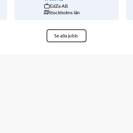
EdZa AB
Stockholms län
rtkonstruktion eller mer mot system- 
.
Se alla jobb
arbetar i projekt som kan innebära 
ttningar är ovanliga. Närvaro hos 
ts i projekten i relativt hög 
del av ett team som idag består av fem 
ns möjlighet att vara med och påverka 
lingenjörsexamen inom elektronik och 
r mer är det särskilt meriterande.