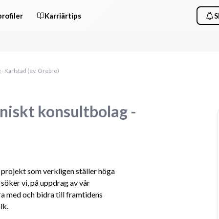
rofiler
Karriärtips
S
 - Karlstad (ev. Örebro)
kniskt konsultbolag -
projekt som verkligen ställer höga 
söker vi, på uppdrag av vår 
a med och bidra till framtidens 
ik.