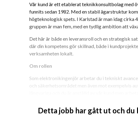
Vår kund är ett etablerat teknikkonsultbolag med ö
funnits sedan 1982. Med en stabil ägarstruktur kom
högteknologisk spets. I Karlstad är man idag cirka 4
gruppen är man fem, med en tydlig ambition att väx
Det här är både en leveransroll och en strategisk satsni
där din kompetens gör skillnad, både i kundprojekt
verksamheten lokalt.
Om rollen
Som elektronikingenjör arbetar du i tekniskt avance
och säkerhetsområdet men även mot exempelvis aut
långvariga och du är anställd av vår kund men arbeta
Rollen omfattar hela eller delar av utvecklingskedjan,
Detta jobb har gått ut och du
verifiering.
Exempel på arbetsområden
Elektronikkonstruktion