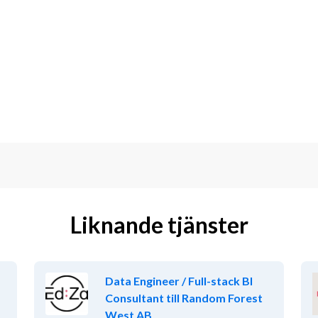
Liknande tjänster
inriktning)
Data Engineer / Full-stack BI
e system
Consultant till Random Forest
illoskop
West AB