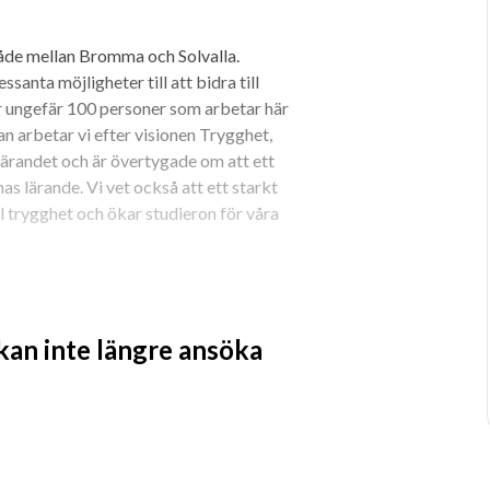
åde mellan Bromma och Solvalla. 
anta möjligheter till att bidra till 
är ungefär 100 personer som arbetar här 
n arbetar vi efter visionen Trygghet, 
 lärandet och är övertygade om att ett 
 lärande. Vi vet också att ett starkt 
l trygghet och ökar studieron för våra 
 kan inte längre ansöka
a till skolans utveckling!