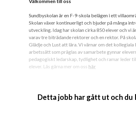
Välkommen till oss
Sundbyskolan är en F-9-skola belägen i ett villaomr
Skolan växer kontinuerligt och bjuder på många intress
utveckling. Idag har skolan cirka 850 elever och vi 
varav tre biträdande rektorer och en rektor. På skola
Glädje och Lust att lära. Vi värnar om det kollegiala
arbetssätt som präglas av samarbete gynnar elevernas
pedagogiskt ledarskap, tydlighet och ramar leder til
elever. Läs gärna mer om oss 
här
.
Detta jobb har gått ut och du
Vi söker nu en skolkurator som vill vara med och bidr