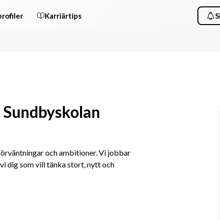
rofiler
Karriärtips
S
l Sundbyskolan
rväntningar och ambitioner. Vi jobbar 
i dig som vill tänka stort, nytt och 