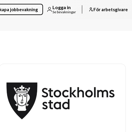
Logga in
kapa jobbevakning
För arbetsgivare
Se bevakningar