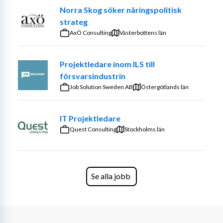
Norra Skog söker näringspolitisk
strateg
AxÖ Consulting
Västerbottens län
Projektledare inom ILS till
försvarsindustrin
Job Solution Sweden AB
Östergötlands län
IT Projektledare
Quest Consulting
Stockholms län
Se alla jobb