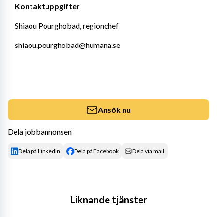
Kontaktuppgifter
Shiaou Pourghobad, regionchef
shiaou.pourghobad@humana.se
Ansök nu
Dela jobbannonsen
Dela på LinkedIn
Dela på Facebook
Dela via mail
Liknande tjänster