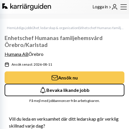
Logga in
Hem
Lediga jobb
Chef, ledarskap & organisation
Enhetschef Humanas familjehemsvård Örebro/Karlstad
Enhetschef Humanas familjehemsvård
Örebro/Karlstad
Humana AB
Örebro
Ansök senast: 2026-08-11
Ansök nu
Bevaka likande jobb
Få mejl med jobbannonser från arbetsgivaren.
Vill du leda en verksamhet där ditt ledarskap gör verklig 
skillnad varje dag?