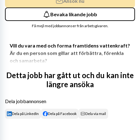
Ansök nu
Bevaka likande jobb
Få mejl med jobbannonser från arbetsgivaren.
Vill du vara med och forma framtidens vattenkraft? 
Är du en person som gillar att förbättra, förenkla 
och samarbeta? 
Vattenfall Vattenkraft söker en lösningsorienterad och 
Detta jobb har gått ut och du kan inte
erfaren elkonstruktör (teknikspecialist) med intresse för 
längre ansöka
smarta systemstöd och moderna arbetssätt.
Du blir del av avdelning Kraftstationsteknik där vi 
Dela jobbannonsen
tillsammans arbetar för en hållbar utveckling och 
Dela på LinkedIn
Dela på Facebook
Dela via mail
långsiktig förvaltning av Vattenfalls 
vattenkraftstationer. I dag är vi cirka 20 medarbetare 
med bred kompetens inom elproduktion, vattenkraft 
och kraftstationsteknik - vi ser fram emot att välkomna 