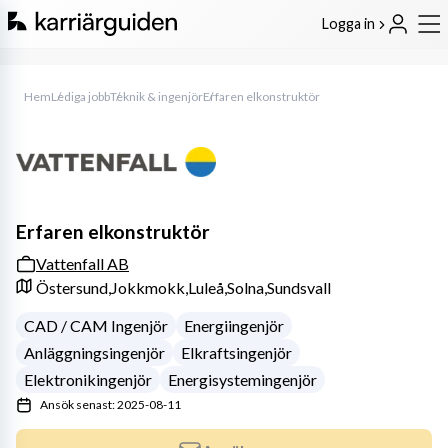
Logga in
Hem
Lediga jobb
Teknik & ingenjör
Erfaren elkonstruktör
Erfaren elkonstruktör
Vattenfall AB
Östersund,
Jokkmokk,
Luleå,
Solna,
Sundsvall
CAD / CAM Ingenjör
Energiingenjör
Anläggningsingenjör
Elkraftsingenjör
Elektronikingenjör
Energisystemingenjör
Ansök senast: 2025-08-11