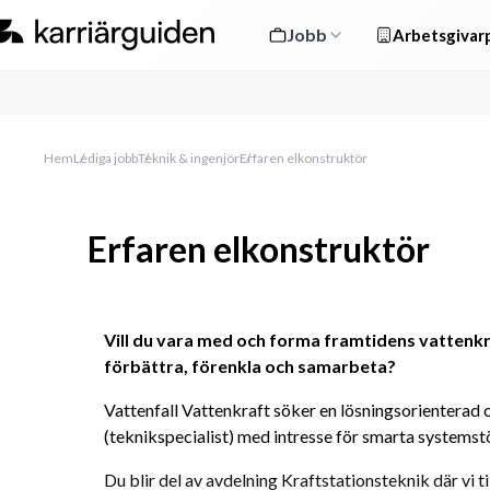
Jobb
Arbetsgivarp
Hem
Lediga jobb
Teknik & ingenjör
Erfaren elkonstruktör
Erfaren elkonstruktör
Vill du vara med och forma framtidens vattenkra
förbättra, förenkla och samarbeta? 
Vattenfall Vattenkraft söker en lösningsorienterad 
(teknikspecialist) med intresse för smarta systems
Du blir del av avdelning Kraftstationsteknik där vi t