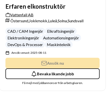
Erfaren elkonstruktör
Vattenfall AB
Östersund,
Jokkmokk,
Luleå,
Solna,
Sundsvall
CAD / CAM Ingenjör
Elkraftsingenjör
Elektronikingenjör
Automationsingenjör
DevOps & Processer
Maskinteknik
Ansök senast: 2025-08-11
Ansök nu
Bevaka likande jobb
Få mejl med jobbannonser från arbetsgivaren.