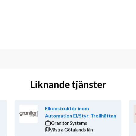
n tid då vattenkraft spelar en 
esa i tjänsten och mötas av storslagna 
m i landet.
attenkraftverk och ca 300 dammar i 
and med huvudkontor i Luleå. 
ttning för att skapa ett klimatsmart 
Liknande tjänster
som möjliggörare för framtidens hållbara 
veriges totala elbehov. För att 
vi ständigt utmana oss själva, utveckla 
Elkonstruktör inom
 blir en viktig del i det arbetet! 
Automation El/Styr, Trollhättan
Granitor Systems
Västra Götalands län