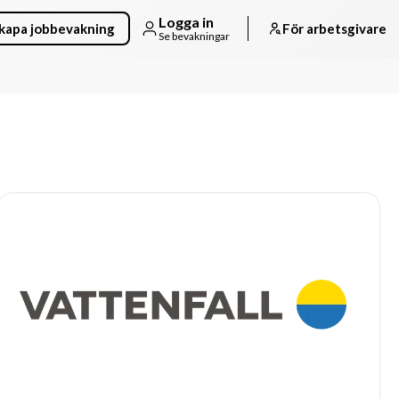
Logga in
kapa jobbevakning
För arbetsgivare
Se bevakningar