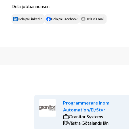
hur vi utvecklar och underhåller våra anläggningar i e
Dela jobbannonsen
avgörande roll i Sveriges energimix. Du kommer att r
vattenkraftanläggningar och kunniga kollegor runt o
Dela på LinkedIn
Dela på Facebook
Dela via mail
Företagsbeskrivning
Vattenfall Vattenkraft ansvarar för Vattenfalls 90 v
Norden. Vi är ca 500 medarbetare i Sverige och Finl
Vattenkraftens förnybara elproduktion är en förutsä
och fossilfritt samhälle där vi spelar en viktig roll 
energisystem. Vår produktion motsvarar ca 25 % av S
leverera hög tillgänglighet i vår produktion behöver 
Programmerare inom
våra arbetssätt och ta tillvara digitala möjligheter. Du
Automation/El/Styr
Granitor Systems
Västra Götalands län
Kvalifikationer