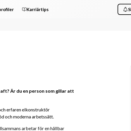
rofiler
Karriärtips
S
ft? Är du en person som gillar att 
och erfaren elkonstruktör 
töd och moderna arbetssätt.
illsammans arbetar för en hållbar 