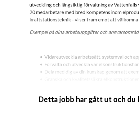
utveckling och långsiktig förvaltning av Vattenfalls v
20 medarbetare med bred kompetens inom elprodukt
kraftstationsteknik - vi ser fram emot att välkomna d
Exempel på dina arbetsuppgifter och ansvarsområd
Vidareutveckla arbetssätt, systemval och ap
Förvalta och utveckla vår elkonstruktionsh
Dela med dig av din kunskap genom att exemp
Granska och kvalitetssäkra elkonstruktione
Delta i teknisk kravställning, till exempel vi
Bidra till ständiga förbättringar och följa 
Detta jobb har gått ut och du
Medverka i förstudier, projektgenomförande,
Du kommer att samarbeta med kollegor, konsulter, e
inom och utanför organisationen. Arbetet är varieran