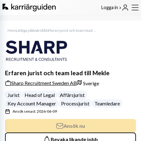
Logga in
Hem
Lediga jobb
Juridik
Erfaren jurist och team lead till Mekle
Erfaren jurist och team lead till Mekle
Sharp Recruitment Sweden AB
Sverige
Jurist
Head of Legal
Affärsjurist
Key Account Manager
Processjurist
Teamledare
Ansök senast: 2026-06-09
Ansök nu
Bevaka likande jobb