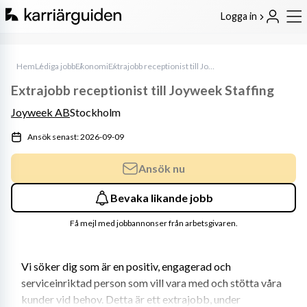
Logga in
Hem
Lediga jobb
Ekonomi
Extrajobb receptionist till Joyweek Staffing
Extrajobb receptionist till Joyweek Staffing
Joyweek AB
Stockholm
Ansök senast: 2026-09-09
Ansök nu
Bevaka likande jobb
Få mejl med jobbannonser från arbetsgivaren.
Vi söker dig som är en positiv, engagerad och 
serviceinriktad person som vill vara med och stötta våra 
kunder vid behov. Detta är ett extrajobb, under 