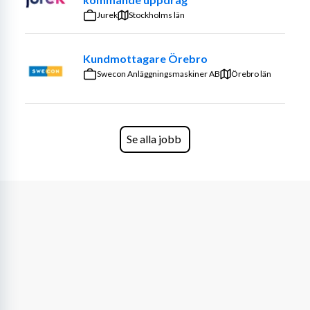
Exempel på arbetsuppgifter:
Jurek
Stockholms län
Välkomna och assistera besökare
Kundmottagare Örebro
Hantera inkommande samtal och e-post
Swecon Anläggningsmaskiner AB
Ta emot post och leveranser
Örebro län
Sköta underhåll av konferensrum och kontorsmail
Stötta med administrativa uppgifter vid behov
Säkerställa ordning och reda i kontorslandskap 
Se alla jobb
och reception
Kvalifikationer:
Utmärkta kommunikationsfärdigheter på både 
svenska och engelska
Erfarenhet av att arbeta med e-post och 
telefonkommunikation
Goda kunskaper i Microsoft Office (Word, Excel, 
Teams och Outlook)
Tidigare erfarenhet av kundservice eller 