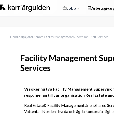
Jobb
Arbetsgivarp
Hem
Lediga jobb
Ekonomi
Facility Management Supervisor – Soft Services
Facility Management Supe
Services
Vi söker nu två Facility Management Supervisor 
resp. mellan till vår organisation Real Estate a
Real Estate& Facility Management är en Shared Serv
Vattenfall Nordens hyrda och ägda kontorsfastighete