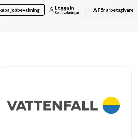
Logga in
kapa jobbevakning
För arbetsgivare
Se bevakningar