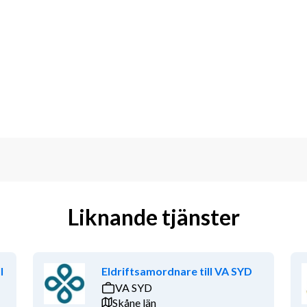
 alt. Motala och Uppsala.
t eller motsvarande erfarenhet av 
ift av och tjänsteleverans till 
av MS Office, 
Liknande tjänster
gssystem inom facility management 
renhet av att arbeta med 
l
Eldriftsamordnare till VA SYD
jö.
VA SYD
g av leverantörer av lokalvård, 
Skåne län