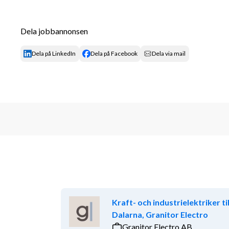
verksamhetstjänster.
Faktura- och ärendehantering i IT system.
Dela jobbannonsen
Samordningsansvar på våra kontor i Luleå och Umeå
Dela på LinkedIn
Dela på Facebook
Dela via mail
Kvalifikationer
Vi söker dig som har:
Relevant utbildning inom Facility Managemen
leverans av Facility Management tjänster.
Flera års erfarenhet av en liknande roll inom dr
kommersiella fastigheter.
IT- och systemvana med praktisk erfarenhet 
fakturahanteringssystem och ärendehanterin
eller liknande verksamhet.
Kunskap om arbetsmiljölagstiftning och erfa
Kraft- och industrielektriker til
förebyggande insatser för en säker arbetsmil
Dalarna, Granitor Electro
Erfarenhet av ledning, styrning och uppföljnin
Granitor Electro AB
kontorstjänster och fastighetsskötsel.