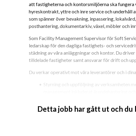
att fastigheterna och kontorsmiljöerna ska fungera v
hyreskontrakt, yttre och inre service och underhåll 
som spänner över bevakning, inpassering, lokalvård, 
posthantering, dokumentarkiv, växel, möbler och in
Som Facility Management Supervisor för Soft Servic
ledarskap för den dagliga fastighets- och servicedr
städning av våra anläggningar och kontor. Du driver f
tilldelade fastigheter samt ansvarar för drift och u
Du verkar operativt mot våra leverantörer och i din
Styrning och uppföljning av verksamheten med 
management inkluderat ärendehantering och
Åtgärdandeav brister i leveransen.
Delta i samt föreslå och utvärdera driftförbä
Detta jobb har gått ut och du
Verka för samsyn mellan leverantörer och vår
Aktivt arbete med trivsel inom organisatione
leverantörer.
Ansvara för skapande och uppföljning av drif