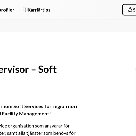
rofiler
Karriärtips
S
rvisor – Soft
inom Soft Services för region norr 
nd Facility Management!
ice organisation som ansvarar för 
r, samt alla tjänster som behövs för 