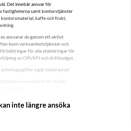
äl. Det innebär ansvar för 
av fastigheterna samt kontorstjänster 
kontorsmaterial, kaffe och frukt, 
redning.
es ansvarar du genom ett aktivt 
iften inom verksamhetstjänster och 
örbättringar för alla etableringar för 
ppföljning av OPI/KPI och driftbudget.
a arbetsuppgifter ingår bland annat:
hjälpav leverantörer för facility 
 driftmöten.
ttringar.
 kan inte längre ansöka
 organisation.
n ochi relationen med våra 
tbudget för lokalvård och 