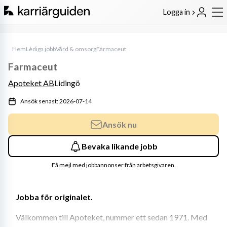
Logga in
Hem
Lediga jobb
Vård & omsorg
Farmaceut
Farmaceut
Apoteket AB
Lidingö
Ansök senast: 2026-07-14
Ansök nu
Bevaka likande jobb
Få mejl med jobbannonser från arbetsgivaren.
Jobba för originalet.
Välkommen till Apoteket, nummer ett sedan 1971. Med 