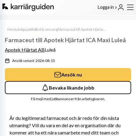
Logga in
Hem
Lediga jobb
Vård & omsorg
Farmaceut till Apotek Hjärtat ICA Maxi Luleå
Farmaceut till Apotek Hjärtat ICA Maxi Luleå
Apotek Hjärtat AB
Luleå
Ansök senast: 2026-08-15
Ansök nu
Bevaka likande jobb
Få mejl med jobbannonser från arbetsgivaren.
Är du legitimerad farmaceut och är redo för din nästa 
utmaning? Vill du vara en del av en organisation där du 
kommer att ha ett nära samarbete med ditt team och 