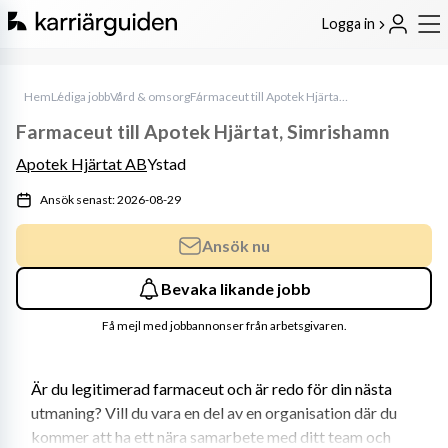
Logga in
Hem
Lediga jobb
Vård & omsorg
Farmaceut till Apotek Hjärtat, Simrishamn
Farmaceut till Apotek Hjärtat, Simrishamn
Apotek Hjärtat AB
Ystad
Ansök senast: 2026-08-29
Ansök nu
Bevaka likande jobb
Få mejl med jobbannonser från arbetsgivaren.
Är du legitimerad farmaceut och är redo för din nästa 
utmaning? Vill du vara en del av en organisation där du 
kommer att ha ett nära samarbete med ditt team och 