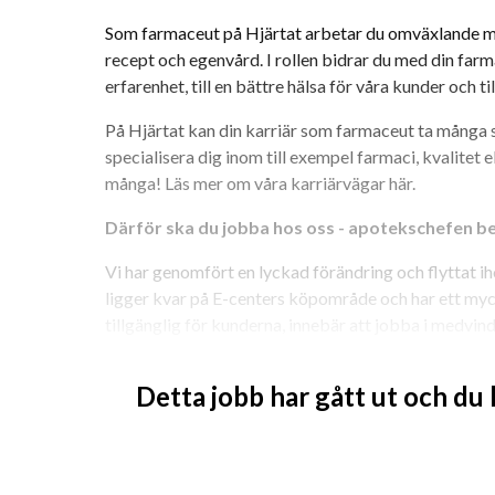
Som farmaceut på Hjärtat arbetar du omväxlande me
recept och egenvård. I rollen bidrar du med din fa
erfarenhet, till en bättre hälsa för våra kunder och t
På Hjärtat kan din karriär som farmaceut ta många 
specialisera dig inom till exempel farmaci, kvalitet 
många! Läs mer om våra karriärvägar här.
Därför ska du jobba hos oss - apotekschefen b
Vi har genomfört en lyckad förändring och flyttat i
ligger kvar på E-centers köpområde och har ett myck
tillgänglig för kunderna, innebär att jobba i medvi
affären går strålande och konkurrenterna biter på n
Söderhamn med omnejd och uppskattar vår snabba, eff
Detta jobb har gått ut och du
bredvid E4:an, så vi fångar lätt upp bilresande längs
Flytten som gjordes i oktober, har redan visat sig i re
att vi inte ska tappa en god arbetsmiljö, vill vi stärk