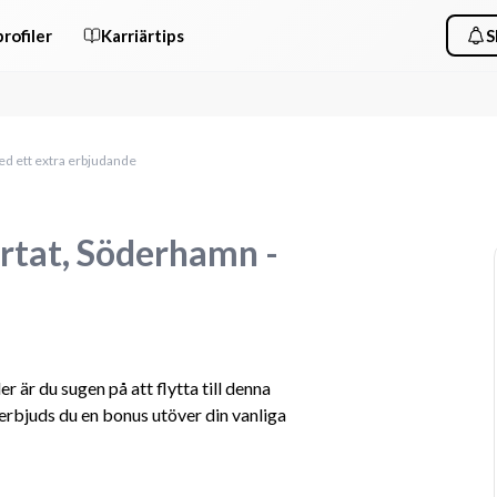
rofiler
Karriärtips
S
ed ett extra erbjudande
ärtat, Söderhamn -
är du sugen på att flytta till denna 
bjuds du en bonus utöver din vanliga 