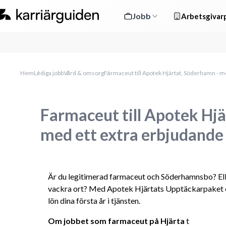
Jobb
Arbetsgivarp
Hem
Lediga jobb
Vård & omsorg
Farmaceut till Apotek Hjärtat, Söderhamn - m
Farmaceut till Apotek Hj
med ett extra erbjudande
Är du legitimerad farmaceut och Söderhamnsbo? Eller 
vackra ort? Med Apotek Hjärtats Upptäckarpaket er
lön dina första år i tjänsten.
Om jobbet som farmaceut på Hjärta
 t