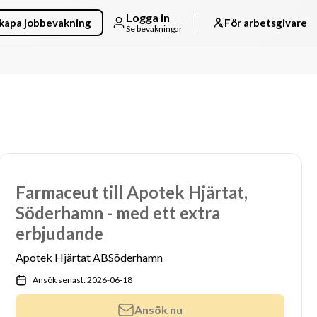
Logga in
kapa jobbevakning
För arbetsgivare
Se bevakningar
Farmaceut till Apotek Hjärtat,
Söderhamn - med ett extra
erbjudande
Apotek Hjärtat AB
Söderhamn
Ansök senast: 2026-06-18
Ansök nu