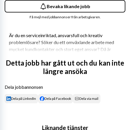
Bevaka likande jobb
Få mejl med jobbannonser från arbetsgivaren.
Är du en serviceinriktad, ansvarsfull och kreativ 
problemlösare? Söker du ett omväxlande arbete med 
mycket kundkontakter och stort eget ansvar? Då är 
detta en tjänst för dig!
Detta jobb har gått ut och du kan inte
Vi söker nu en socialt skicklig och serviceinriktad 
längre ansöka
fastighetsvärd till Flemingsberg som i huvudsak 
kommer att arbeta med studentbostäder. Som 
Dela jobbannonsen
fastighetsvärd ansvarar du för kontakten mot våra 
hyresgäster, hanterarar felanmälningar utför 
Dela på LinkedIn
Dela på Facebook
Dela via mail
reparationer och beställningar i lägenheterna och 
fastigheterna. Tillsammans med drifttekniker, förvaltare 
och trädgårdsarbetare ansvarar du för att våra 
fastigheter är i gott skick.
Liknande tjänster