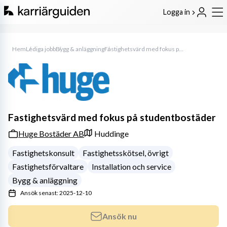
Logga in
Hem
Lediga jobb
Bygg & anläggning
Fastighetsvärd med fokus på studentbostäder
Fastighetsvärd med fokus på studentbostäder
Huge Bostäder AB
Huddinge
Fastighetskonsult
Fastighetsskötsel, övrigt
Fastighetsförvaltare
Installation och service
Bygg & anläggning
Ansök senast: 2025-12-10
Ansök nu