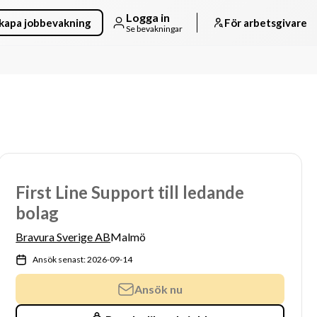
Logga in
kapa jobbevakning
För arbetsgivare
Se bevakningar
First Line Support till ledande
bolag
Bravura Sverige AB
Malmö
Ansök senast: 2026-09-14
Ansök nu