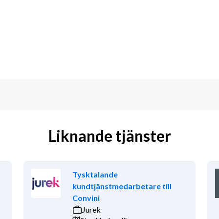
 IT
a i både tal och skrift
erande)
nativt kundtjänst via telefon
om trivs med att vara ansiktet utåt mot 
, däremot ett intresse för teknik och 
m och försöker alltid hitta en smart 
n hög arbetsbelastning och har en 
ersonlig lämplighet och intresse för 
Liknande tjänster
renskommelse
Tysktalande
kundtjänstmedarbetare till
yteringsprocesser för att säkerställa 
Convini
 vilket innebär att vi tar ner annonsen 
Jurek
lir aktuell för tjänsten kommer vi att 