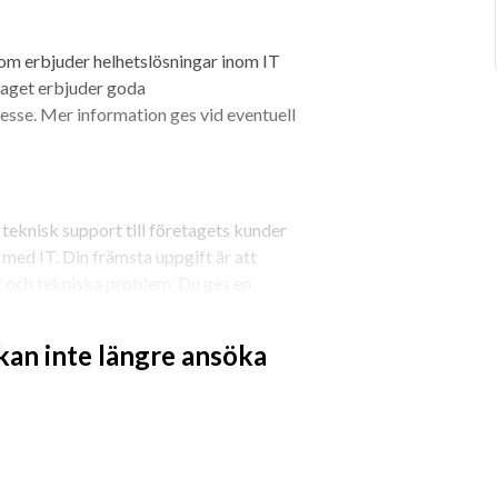
som erbjuder helhetslösningar inom IT 
etaget erbjuder goda 
resse. Mer information ges vid eventuell 
 teknisk support till företagets kunder 
ed IT. Din främsta uppgift är att 
g och tekniska problem. Du ges en 
egor.
 kan inte längre ansöka
t i Windows miljö
örs till stor del via fjärrverktyg
ts ärendehanteringssystem
kaper