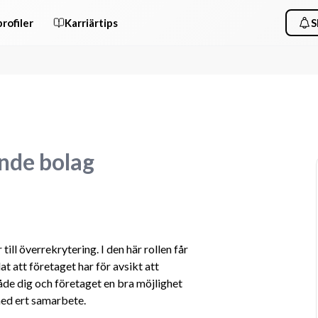
rofiler
Karriärtips
S
ande bolag
ll överrekrytering. I den här rollen får 
at att företaget har för avsikt att 
åde dig och företaget en bra möjlighet 
med ert samarbete.