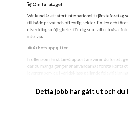
🚀 Om företaget
Vår kund är ett stort internationellt tjänsteföretag 
till både privat och offentlig sektor. Rollen och för
utvecklingsmöjligheter för dig som vill och visar int
intervju.
💼 Arbetsuppgifter
I rollen som First Line Support ansvarar du för att ge
där du många gånger är användarnas första kontakt m
leverera service i världsklass gällande felavhjälpnin
gedigen introduktion och samarbetar nära dina koll
Detta jobb har gått ut och du
Vanligt förekommande arbetsuppgifter:
Underhåll, felsökning och installation, främs
Felsökning av såväl hårdvara som mjukvara utf
Ta emot samt registrera ärenden i företage
🔍 Utbildning, erfarenhet och personliga egens