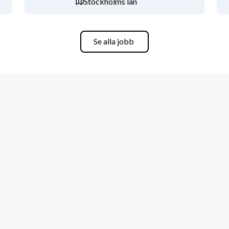
Stockholms län
 du går vidare i processen eller inte så 
Se alla jobb
ående då vi gör ett löpande urval.