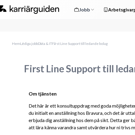
Jobb
Arbetsgivarp
Hem
Lediga jobb
Data & IT
First Line Support till ledande bolag
First Line Support till led
Om tjänsten
Det här är ett konsultuppdrag med goda möjligheter ti
du initialt en anställning hos Bravura, och det är uttal
erbjuda dig anställning hos dem på sikt. Detta ger b
att lära känna varandra samt utvärdera hur ni trivs 