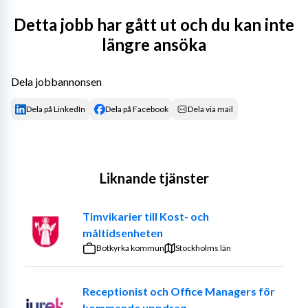
Gillar högt tempo, vara flexibel och älskar att sälja.
Detta jobb har gått ut och du kan inte
längre ansöka
Du ska vara glad, positiv och engagerad.
Alla typer av arbetsuppgifter som har med 
Dela jobbannonsen
blomsterbutik att göra. Sälja,skylta,binda 
buketter,plantera,ordermottagning.mm. Vi är en 
Dela på LinkedIn
Dela på Facebook
Dela via mail
blomsterbutik i Stockholm.
Försäljning av snittblommor,växter,presenter
Liknande tjänster
Timvikarier till Kost- och
måltidsenheten
Botkyrka kommun
Stockholms län
Receptionist och Office Managers för
kommande uppdrag