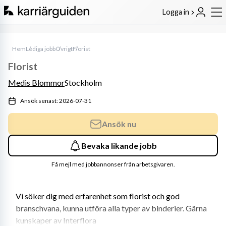
Logga in
Hem
Lediga jobb
Övrigt
Florist
Florist
Medis Blommor
Stockholm
Ansök senast: 2026-07-31
Ansök nu
Bevaka likande jobb
Få mejl med jobbannonser från arbetsgivaren.
Vi söker dig med erfarenhet som florist och god 
branschvana, kunna utföra alla typer av binderier. Gärna 
kunskaper av Interflora