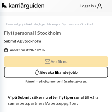
Logga in
Hem
Lediga jobb
Industri, lager & transport
Flyttpersonal i Stockholm
Flyttpersonal i Stockholm
Submit AB
Stockholm
Ansök senast: 2026-09-09
Ansök nu
Bevaka likande jobb
Få mejl med jobbannonser från arbetsgivaren.
Vi på Submit söker nu efter flyttpersonal till våra 
samarbetspartners!Arbetsuppgifter: