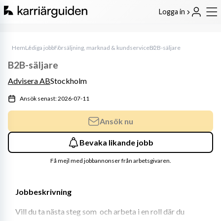
Logga in
Hem
Lediga jobb
Försäljning, marknad & kundservice
B2B-säljare
B2B-säljare
Advisera AB
Stockholm
Ansök senast: 2026-07-11
Ansök nu
Bevaka likande jobb
Få mejl med jobbannonser från arbetsgivaren.
Jobbeskrivning
Vill du ta nästa steg som  och arbeta i en roll där du 