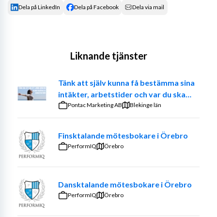
Dela på LinkedIn
Dela på Facebook
Dela via mail
Liknande tjänster
Tänk att själv kunna få bestämma sina
intäkter, arbetstider och var du ska
jobba. – Prova på att vara din egen
Pontac Marketing AB
Blekinge län
chef
Finsktalande mötesbokare i Örebro
PerformIQ
Örebro
Dansktalande mötesbokare i Örebro
PerformIQ
Örebro