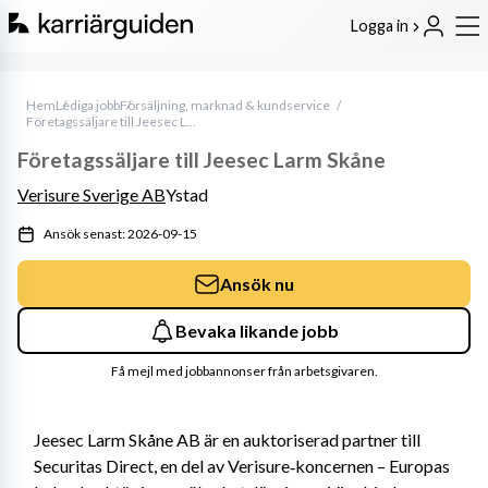
Logga in
Hem
Lediga jobb
Försäljning, marknad & kundservice
Företagssäljare till Jeesec Larm Skåne
Företagssäljare till Jeesec Larm Skåne
Verisure Sverige AB
Ystad
Ansök senast: 2026-09-15
Ansök nu
Bevaka likande jobb
Få mejl med jobbannonser från arbetsgivaren.
Jeesec Larm Skåne AB är en auktoriserad partner till 
Securitas Direct, en del av Verisure‑koncernen – Europas 