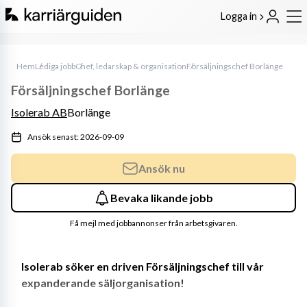
Logga in
Hem
Lediga jobb
Chef, ledarskap & organisation
Försäljningschef Borlänge
Försäljningschef Borlänge
Isolerab AB
Borlänge
Ansök senast: 2026-09-09
Ansök nu
Bevaka likande jobb
Få mejl med jobbannonser från arbetsgivaren.
Isolerab söker en driven Försäljningschef till vår 
expanderande säljorganisation!