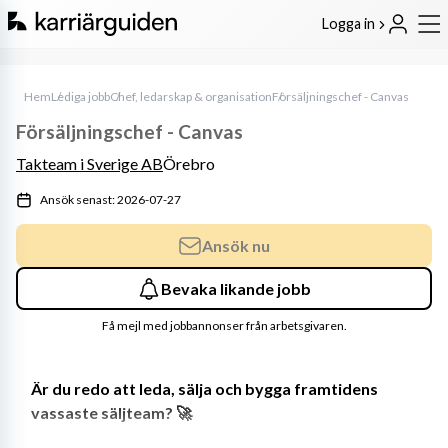
Logga in
Hem
Lediga jobb
Chef, ledarskap & organisation
Försäljningschef - Canvas
Försäljningschef - Canvas
Takteam i Sverige AB
Örebro
Ansök senast: 2026-07-27
Ansök nu
Bevaka likande jobb
Få mejl med jobbannonser från arbetsgivaren.
Är du redo att leda, sälja och bygga framtidens 
vassaste säljteam? 🚀