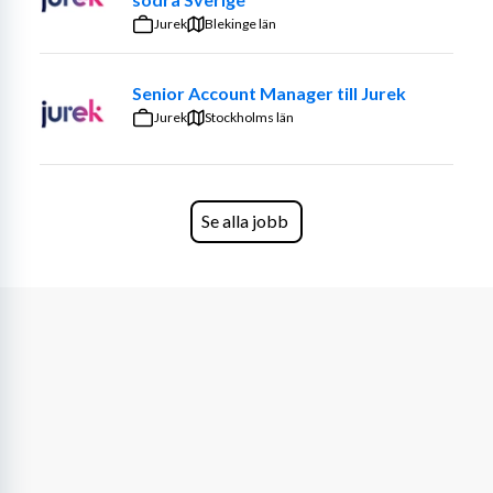
Coachar, inspirerar och lyfter ditt team till nya 
Jurek
Blekinge län
höjder.
Jobbar själv operativt i fält, axel vid axel med 
Senior Account Manager till Jurek
dina säljare.
Jurek
Stockholms län
Rekryterar nya medarbetare i samarbete med oss 
på Takteam.
Säkerställer att alla har rätt förutsättningar att 
lyckas – med tydliga mål, uppföljning och 
Se alla jobb
support.
Vi tror att du:
Har tidigare erfarenhet av fältförsäljning eller 
canvas – och vet vad som krävs.
Har ett naturligt ledarskap, gillar att ta ansvar 
och är en riktig doer.
Är trygg, tydlig och bygger relationer både i 
teamet och med kund.
Trivs när det händer saker – och gillar att vara där 