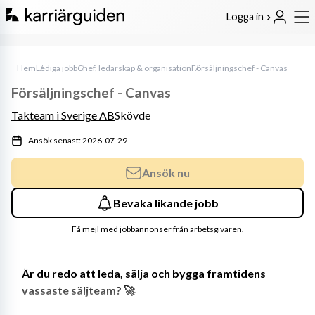
Logga in
Hem
Lediga jobb
Chef, ledarskap & organisation
Försäljningschef - Canvas
Försäljningschef - Canvas
Takteam i Sverige AB
Skövde
Ansök senast: 2026-07-29
Ansök nu
Bevaka likande jobb
Få mejl med jobbannonser från arbetsgivaren.
Är du redo att leda, sälja och bygga framtidens 
vassaste säljteam? 🚀