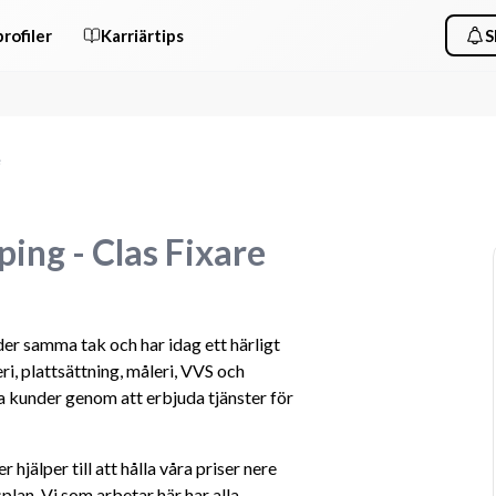
rofiler
Karriärtips
S
e
ing - Clas Fixare
r samma tak och har idag ett härligt 
 plattsättning, måleri, VVS och 
na kunder genom att erbjuda tjänster för 
älper till att hålla våra priser nere 
plan. Vi som arbetar här har alla 