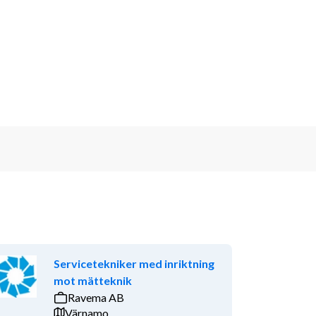
Servicetekniker med inriktning
mot mätteknik
Ravema AB
Värnamo