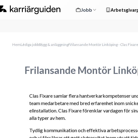
Jobb
Arbetsgivarp
Hem
Lediga jobb
Bygg & anläggning
Frilansande Montör Linköping - Clas Fixar
Frilansande Montör Linköp
Clas Fixare samlar flera hantverkarkompetenser unde
team medarbetare med bred erfarenhet inom snickeri,
elinstallation. Clas Fixare förenklar vardagen för si
alla typer av hem.
Tydlig kommunikation och effektiva arbetsprocesser hj
och vi försäkrar ett gott slutresultat inom utsatt tids