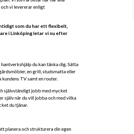
ch vi levererar enligt 
tidigt som du har ett flexibelt, 
re i Linköping letar vi nu efter 
hantverkshjälp du kan tänka dig. Sätta 
årdsmöbler, en grill, studsmatta eller 
a kundens TV samt en router.
ch självständigt jobb med mycket 
r själv när du vill jobba och med vilka 
ket du tjänar.
tt planera och strukturera din egen 