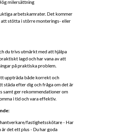
Hög milersättning
duktiga arbetskamrater. Det kommer 
att stötta i större monterings- eller 
h du trivs utmärkt med att hjälpa 
raktiskt lagd och har vana av att 
ningar på praktiska problem.
att uppträda både korrekt och 
 städa efter dig och fråga om det är 
ats samt ger rekommendationer om 
komma i tid och vara effektiv.
ande:
 hantverkare/fastighetsskötare - Har 
är det ett plus - Du har goda 