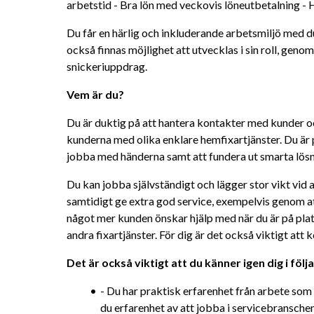
arbetstid - Bra lön med veckovis löneutbetalning - 
Du får en härlig och inkluderande arbetsmiljö med 
också finnas möjlighet att utvecklas i sin roll, genom 
snickeriuppdrag.
Vem är du?
Du är duktig på att hantera kontakter med kunder oc
kunderna med olika enklare hemfixartjänster. Du är p
jobba med händerna samt att fundera ut smarta lös
Du kan jobba självständigt och lägger stor vikt vid 
samtidigt ge extra god service, exempelvis genom att
något mer kunden önskar hjälp med när du är på pl
andra fixartjänster. För dig är det också viktigt att 
Det är också viktigt att du känner igen dig i följ
- Du har praktisk erfarenhet från arbete som
du erfarenhet av att jobba i servicebranschen 