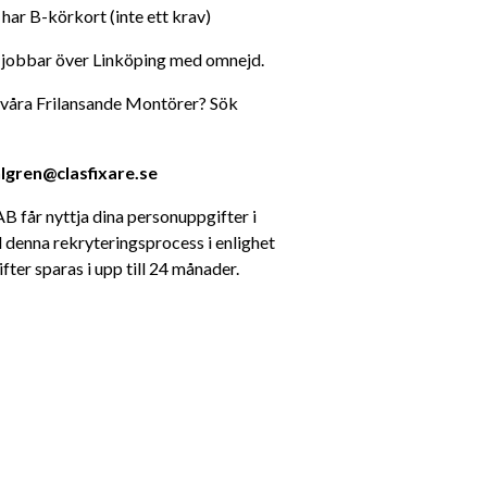
 har B-körkort (inte ett krav)
u jobbar över Linköping med omnejd.
av våra Frilansande Montörer? Sök 
hlgren@clasfixare.se
B får nyttja dina personuppgifter i 
 denna rekryteringsprocess i enlighet 
r sparas i upp till 24 månader.