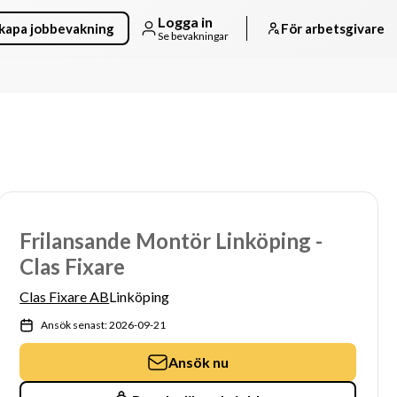
Logga in
kapa jobbevakning
För arbetsgivare
Se bevakningar
Frilansande Montör Linköping -
Clas Fixare
Clas Fixare AB
Linköping
Ansök senast: 2026-09-21
Ansök nu