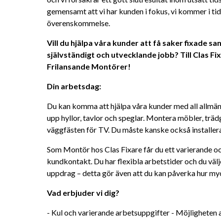
gemensamt att vi har kunden i fokus, vi kommer i tid o
överenskommelse.
Vill du hjälpa våra kunder att få saker fixade sam
självständigt och utvecklande jobb? Till Clas Fixa
Frilansande Montörer!
Din arbetsdag:
Du kan komma att hjälpa våra kunder med all allmän 
upp hyllor, tavlor och speglar. Montera möbler, trädg
väggfästen för TV. Du måste kanske också installer
Som Montör hos Clas Fixare får du ett varierande o
kundkontakt. Du har flexibla arbetstider och du välje
uppdrag – detta gör även att du kan påverka hur myc
Vad erbjuder vi dig?
- Kul och varierande arbetsuppgifter - Möjligheten a