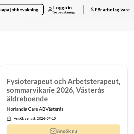
Logga in
kapa jobbevakning
För arbetsgivare
Se bevakningar
Fysioterapeut och Arbetsterapeut,
sommarvikarie 2026, Västerås
äldreboende
Norlandia Care AB
Västerås
Ansök senast: 2026-07-15
Ansök nu