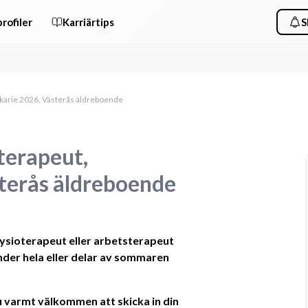
rofiler
Karriärtips
S
karie 2026, Västerås äldreboende
terapeut,
terås äldreboende
ysioterapeut eller arbetsterapeut 
under hela eller delar av sommaren 
du varmt välkommen att skicka in din 