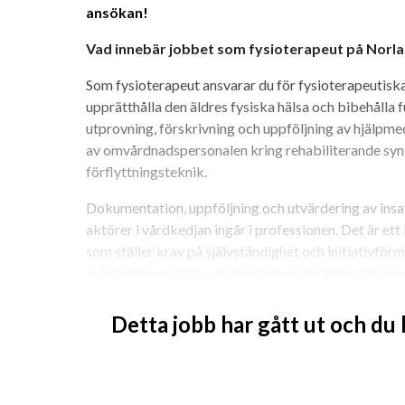
ansökan!
Vad innebär jobbet som fysioterapeut på Norl
Som fysioterapeut ansvarar du för fysioterapeutiska 
upprätthålla den äldres fysiska hälsa och bibehålla 
utprovning, förskrivning och uppföljning av hjälpme
av omvårdnadspersonalen kring rehabiliterande syn-
förflyttningsteknik.
Dokumentation, uppföljning och utvärdering av ins
aktörer i vårdkedjan ingår i professionen. Det är e
som ställer krav på självständighet och initiativför
ledningsgrupp tillika teamet kring den äldre tillsa
omsorgspersonal och verksamhetschef.
Detta jobb har gått ut och du
Vad innebär jobbet som arbetsterapeut på No
Som arbetsterapeut ansvarar du för arbetsterapeuti
upprätthålla den äldres fysiska hälsa och bibehålla f