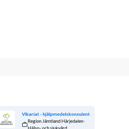
Vikariat - hjälpmedelskonsulent
Region Jämtland Härjedalen-
Hälso- och sjukvård