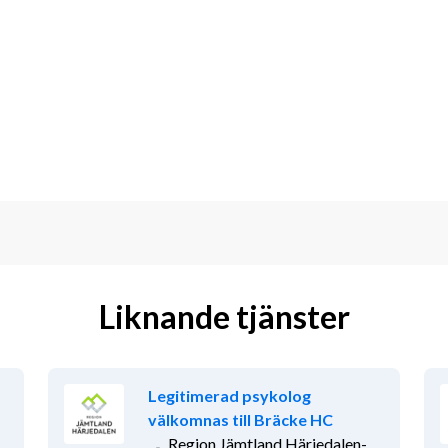
lvständighet och livskvalitet. Du 
del och medicintekniska produkter, 
sonalen kring rehabiliterande syn- 
kla medarbetare i ergonomi och 
atser samt samverka med övriga 
tt brett arbete med många kontaktytor 
måga. Du ingår i verksamhetens 
mmans med övriga professioner.
aäng, Björkbacken, Hökåsen, Daggrosen 
Liknande tjänster
arhem och Fatburen på västra. Alla 
w.norlandia.se
Legitimerad psykolog
välkomnas till Bräcke HC
ekt i mobilen
Region Jämtland Härjedalen-