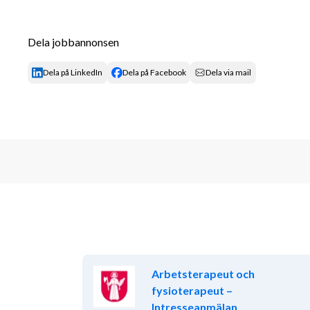
och funktionsbevarande för att stärka den äldres sjä
ansvarar för utprovning och förskrivning av hjälpme
samt fortbildning och handledning av omvårdnadsper
Dela jobbannonsen
och arbetssätt. Du ansvarar för att kompetensutvec
förflyttningsteknik.
Dela på LinkedIn
Dela på Facebook
Dela via mail
Dokumentation, uppföljning och utvärdering av ins
aktörer i vårdkedjan ingår i professionen. Det är e
som ställer krav på självständighet och initiativför
ledningsgrupp tillika teamet kring den äldre tillsa
Om våra äldreboenden
I Västerås driver Norlandia 8 st äldreboenden Hag
och Ängsklockan på östra sidan av stan. Vedbo, Mäl
boenden drivs i uppdrag av Västerås stad. 
För mer information om vårt äldreboende besök ww
Arbetsterapeut och
fysioterapeut –
Hos oss får du din lön och lediga arbetspass dir
Intresseanmälan