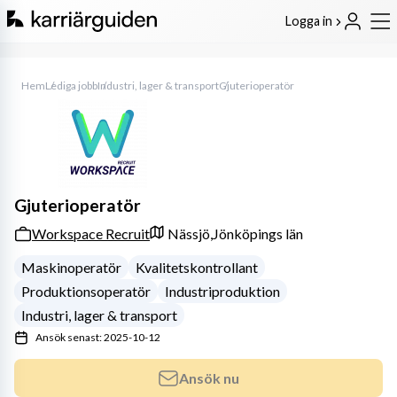
Logga in
Hem
Lediga jobb
Industri, lager & transport
Gjuterioperatör
Gjuterioperatör
Workspace Recruit
Nässjö,
Jönköpings län
Maskinoperatör
Kvalitetskontrollant
Produktionsoperatör
Industriproduktion
Industri, lager & transport
Ansök senast: 2025-10-12
Ansök nu