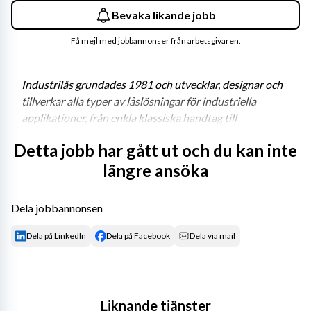
Bevaka likande jobb
Få mejl med jobbannonser från arbetsgivaren.
Industrilås grundades 1981 och utvecklar, designar och 
tillverkar alla typer av låslösningar för industriella 
applikationer, från enkla klassiska handtag till 
mekatroniska lösningar, där åtkomsten styrs genom 
Detta jobb har gått ut och du kan inte
digitala nätverk. Vår primära drivkraft är vår outtömliga 
längre ansöka
nyfikenhet på våra kunder – vi arbetar passionerat för 
att ta fram lösningar som förbättrar våra kunders 
affärer! Vi är i dag ca 450 anställda och finns i fler än 40 
Dela jobbannonsen
länder, med fabriker i Europa, Asien och Centralamerika. 
För mer information om Industrilås, besök vår hemsida 
Dela på LinkedIn
Dela på Facebook
Dela via mail
www.industrilas.com
.
Har du erfarenhet från industrin och vill ha ett arbete 
där både din kompetens och personlighet gör skillnad? 
Liknande tjänster