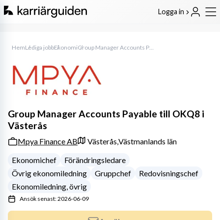
Logga in
Hem
Lediga jobb
Ekonomi
Group Manager Accounts Payable till OKQ8 i Västerås
Group Manager Accounts Payable till OKQ8 i
Västerås
Mpya Finance AB
Västerås,
Västmanlands län
Ekonomichef
Förändringsledare
Övrig ekonomiledning
Gruppchef
Redovisningschef
Ekonomiledning, övrig
Ansök senast: 2026-06-09