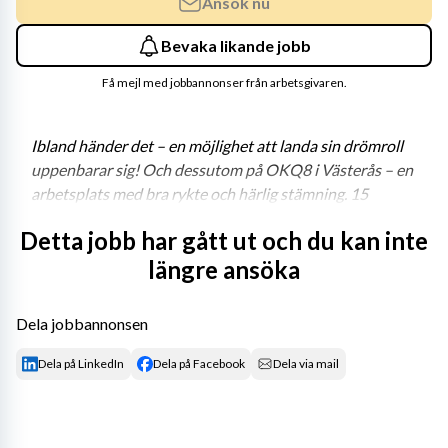
Ansök nu
Bevaka likande jobb
Få mejl med jobbannonser från arbetsgivaren.
Ibland händer det – en möjlighet att landa sin drömroll 
uppenbarar sig! Och dessutom på OKQ8 i Västerås – en 
arbetsplats med bra rykte och härlig stämning. 15 
nyfikna och ivriga medarbetare väntar med spänning på 
Detta jobb har gått ut och du kan inte
sin nya chef – de väntar på dig!
längre ansöka
Är det du som tar chansen att bli OKQ8:s nya Group 
Manager Accounts Payable?
Dela jobbannonsen
I rollen som gruppchef för leverantörsreskontran leder 
Dela på LinkedIn
Dela på Facebook
Dela via mail
du en grupp om 15 ekonomiassistenter. Deras 
huvudsakliga ansvarsområde är hanteringen av 
leverantörsreskontran inom OKQ8; både för 
koncernbolagen och för externa kunder.