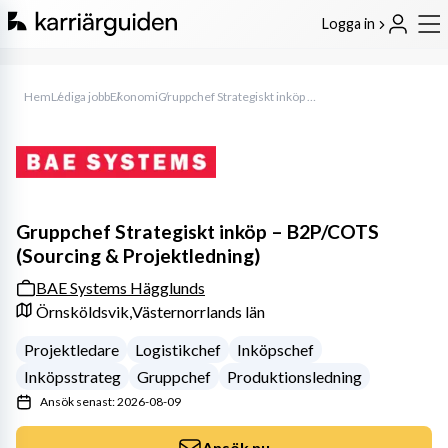
Logga in
Hem
Lediga jobb
Ekonomi
Gruppchef Strategiskt inköp – B2P/COTS (Sourcing & Projektledning)
Gruppchef Strategiskt inköp – B2P/COTS
(Sourcing & Projektledning)
BAE Systems Hägglunds
Örnsköldsvik,
Västernorrlands län
Projektledare
Logistikchef
Inköpschef
Inköpsstrateg
Gruppchef
Produktionsledning
Ansök senast: 2026-08-09
Ansök nu