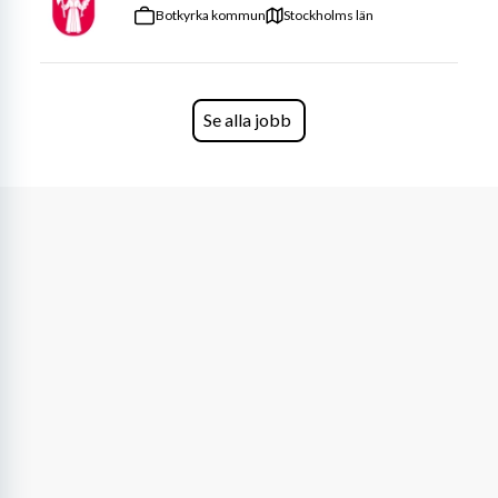
medlemmars upplevelse – du är både ambassadör, 
Botkyrka kommun
Stockholms län
inspiratör och energispridare. Din uppgift är att 
förmedla träningsglädje, skapa motivation och ge våra 
deltagare den där
 WOW-känslan
 som får dem att 
längta tillbaka.
Se alla jobb
Du bör känna dig trygg i att ta plats, bjuda på dig själv 
och leda med både hjärta och energi – oavsett om det är 
10 eller 100 personer i salen.
Vi erbjuder dig:
Utbildning i konceptet
 – vi står för den!
En fast klass/vecka (eller fler!)
En arbetsplats fylld av engagemang, utveckling 
och träningsglädje!
Vi söker dig som kan:
Hålla 
1–2 fasta klasser i veckan
Vara tillgänglig 
morgon, dag, kväll eller helg
 (beroende på 