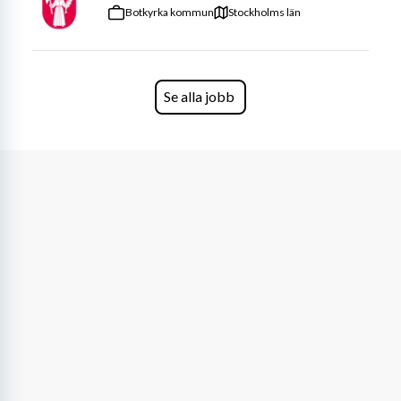
förmedla träningsglädje, skapa motivation och ge våra 
Botkyrka kommun
Stockholms län
deltagare den där
 WOW-känslan
 som får dem att 
längta tillbaka.
Du bör känna dig trygg i att ta plats, bjuda på dig själv 
Se alla jobb
och leda med både hjärta och energi – oavsett om det är 
10 eller 100 personer i salen.
Vi erbjuder dig:
Utbildning i konceptet
 – vi står för den!
En fast klass/vecka (eller fler!)
En arbetsplats fylld av engagemang, utveckling 
och träningsglädje!
Vi söker dig som kan:
Hålla 
1–2 fasta klasser i veckan
Vara tillgänglig 
morgon, dag, kväll eller helg. 
Vi är främst i 
behov av instruktörer som kan hålla klasser 
dagtid.