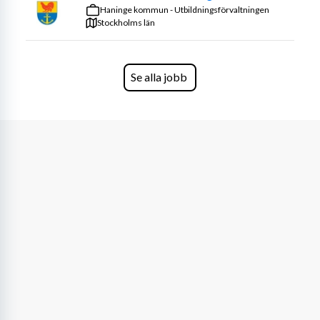
medlemmars upplevelse – du är både ambassadör, 
Haninge kommun - Utbildningsförvaltningen
inspiratör och energispridare. Din uppgift är att 
Stockholms län
förmedla träningsglädje, skapa motivation och ge våra 
deltagare den där
 WOW-känslan
 som får dem att 
längta tillbaka.
Se alla jobb
Du bör känna dig trygg i att ta plats, bjuda på dig själv 
och leda med både hjärta och energi – oavsett om det är 
10 eller 100 personer i salen.
Vi erbjuder dig:
Utbildning i konceptet 
 – vi står för den!
En fast klass/vecka (eller fler!) på en av våra 
klubbar där behovet är som störst
En arbetsplats fylld av engagemang, utveckling 
och träningsglädje
Vi söker dig som kan:
Hålla 
1–2 fasta klasser i veckan
Vara tillgänglig 