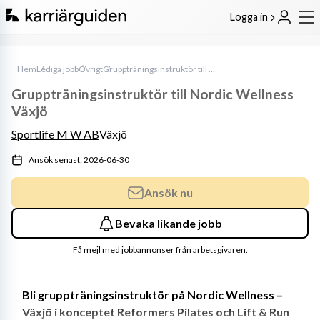
Logga in
Hem
Lediga jobb
Övrigt
Gruppträningsinstruktör till Nordic Wellness Växjö
Gruppträningsinstruktör till Nordic Wellness
Växjö
Sportlife M W AB
Växjö
Ansök senast: 2026-06-30
Ansök nu
Bevaka likande jobb
Få mejl med jobbannonser från arbetsgivaren.
Bli gruppträningsinstruktör på Nordic Wellness – 
Växjö i konceptet Reformers Pilates och Lift & Run