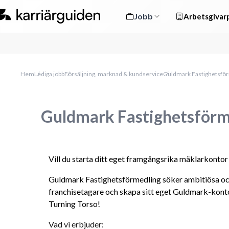
Jobb
Arbetsgivarp
Hem
Lediga jobb
Försäljning, marknad & kundservice
Guldmark Fastighetsför
Guldmark Fastighetsförm
Vill du starta ditt eget framgångsrika mäklarkonto
Guldmark Fastighetsförmedling söker ambitiösa och 
franchisetagare och skapa sitt eget Guldmark-kont
Turning Torso!
Vad vi erbjuder: