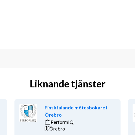
 omnejd. Ni kan även vara flera 
 anställda mäklare och ett vinnande 
m mäkleri.
s framgångssaga? Kontakta oss idag för 
Liknande tjänster
a dig att lyckas med vårt unika 
sammans skapar vi framtidens mäkleri!
Finsktalande mötesbokare i
Örebro
PerformIQ
Örebro