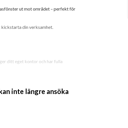
asfönster ut mot området – perfekt för 
t kickstarta din verksamhet.
er ditt eget kontor och har fulla 
ingar och tillträden som ger dig 
 kan inte längre ansöka
öd – vi är en familj som hjälper dig att 
ontor och påverka Guldmarks framtid.