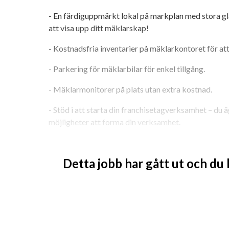
- En färdiguppmärkt lokal på markplan med stora gl
att visa upp ditt mäklarskap!
- Kostnadsfria inventarier på mäklarkontoret för at
- Parkering för mäklarbilar för enkel tillgång.
- Mäklarmonitorer på plats utan extra kostnad.
- Stöd i att starta din franchisetagverksamhet – du äg
möjligheter att forma din verksamhet.
- Ett unikt vinnande koncept med fokus på unika visn
konkurrensfördelar.
Detta jobb har gått ut och du
- Kostnadsfri support, utbildning och kontinuerligt st
växa.
- Möjlighet att utvecklas tillsammans med andra k
Är du rätt för oss?