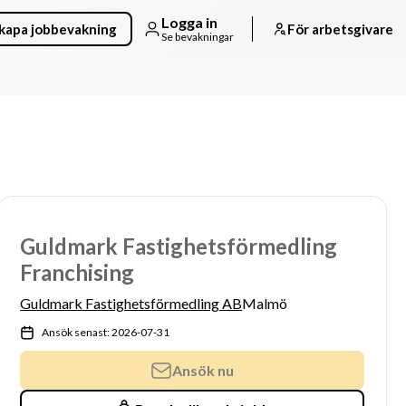
Logga in
kapa jobbevakning
För arbetsgivare
Se bevakningar
Guldmark Fastighetsförmedling
Franchising
Guldmark Fastighetsförmedling AB
Malmö
Ansök senast: 2026-07-31
Ansök nu