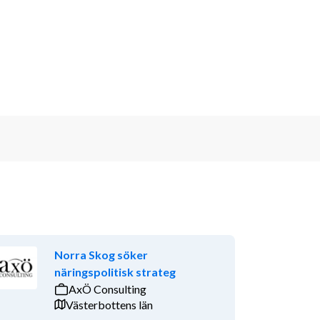
Norra Skog söker
näringspolitisk strateg
AxÖ Consulting
Västerbottens län