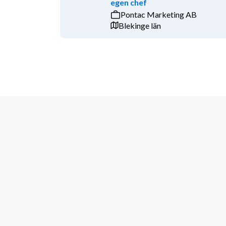
egen chef
info@guldmarkformedling.se
Pontac Marketing AB
www.guldmarkfastighetsformedling.se
Blekinge län