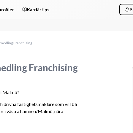
rofiler
Karriärtips
S
medling Franchising
edling Franchising
r i Malmö?
drivna fastighetsmäklare som vill bli 
or i västra hamnen/Malmö, nära 