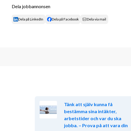
Dela jobbannonsen
- Legitim etablerad fastighetsmäklare i området med
stycken.
Dela på LinkedIn
Dela på Facebook
Dela via mail
- Vill satsa helhjärtat på din egen business med egna
team.
- Driven, positiv, vinnarskalle och tålmodig.
- Brinner för försäljning och att skapa framgång ino
Är du redo att ta steget och bli en del av Guldmark
att boka ett möte och få veta mer om hur vi kan hjälp
koncept!
Välkommen att bli en del av Guldmarks familj – till
Tänk att själv kunna få
Kontakta oss redan i dag:
bestämma sina intäkter,
arbetstider och var du ska
Tel 070-1499532
jobba. – Prova på att vara din