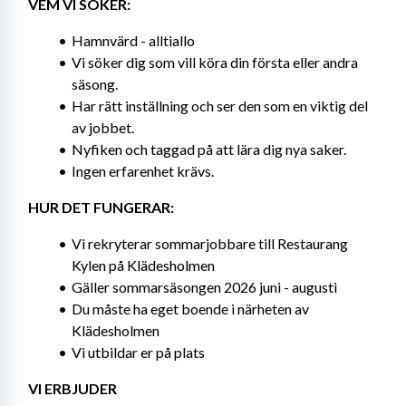
VEM VI SÖKER:
Hamnvärd - alltiallo
Vi söker dig som vill köra din första eller andra 
säsong.
Har rätt inställning och ser den som en viktig del 
av jobbet.
Nyfiken och taggad på att lära dig nya saker.
Ingen erfarenhet krävs.
HUR DET FUNGERAR:
Vi rekryterar sommarjobbare till Restaurang 
Kylen på Klädesholmen
Gäller sommarsäsongen 2026 juni - augusti
Du måste ha eget boende i närheten av 
Klädesholmen
Vi utbildar er på plats
VI ERBJUDER