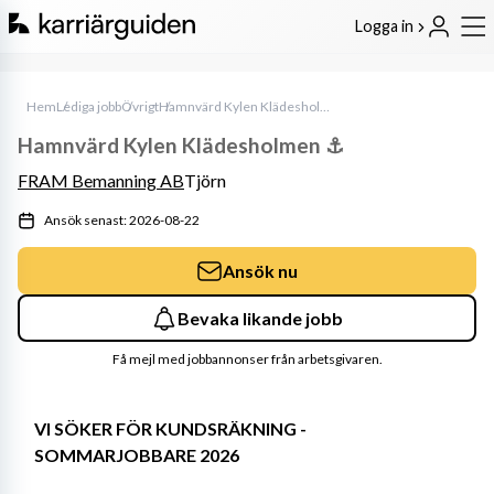
Logga in
Hem
Lediga jobb
Övrigt
Hamnvärd Kylen Klädesholmen ⚓️
Hamnvärd Kylen Klädesholmen ⚓️
FRAM Bemanning AB
Tjörn
Ansök senast: 2026-08-22
Ansök nu
Bevaka likande jobb
Få mejl med jobbannonser från arbetsgivaren.
VI SÖKER FÖR KUNDSRÄKNING - 
SOMMARJOBBARE 2026