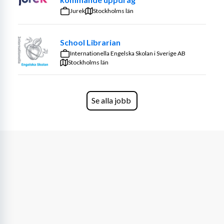
Moppa golv och rengöra ytor
Jurek
Stockholms län
Tvätta, vika och stryka kläder
Byta lakan och bädda sängar
School Librarian
Göra det lilla extra som gör kunden glad och 
Internationella Engelska Skolan i Sverige AB
hemmet fint
Stockholms län
Arbetstid
 : måndag–fredag kl. 8–17.
Vem kan söka?
Se alla jobb
Du kan söka jobbet om du:
Har en positiv inställning och bra servicekänsla
Tycker om att hjälpa människor och arbeta 
noggrant
Är pålitlig och kommer i tid
Förstår och talar enkel svenska eller engelska
Har B-körkort och egen bil
Du behöver 
ingen tidigare erfarenhet
 av städning. 