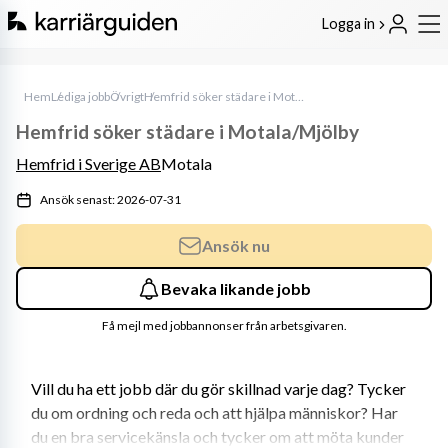
Logga in
Hem
Lediga jobb
Övrigt
Hemfrid söker städare i Motala/Mjölby
Hemfrid söker städare i Motala/Mjölby
Hemfrid i Sverige AB
Motala
Ansök senast: 2026-07-31
Ansök nu
Bevaka likande jobb
Få mejl med jobbannonser från arbetsgivaren.
Vill du ha ett jobb där du gör skillnad varje dag? Tycker 
du om ordning och reda och att hjälpa människor? Har 
du en bra servicekänsla och tycker om att möta kunder 