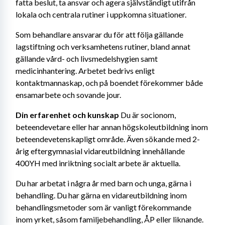
fatta beslut, ta ansvar och agera självständigt utifrån 
lokala och centrala rutiner i uppkomna situationer.
Som behandlare ansvarar du för att följa gällande 
lagstiftning och verksamhetens rutiner, bland annat 
gällande vård- och livsmedelshygien samt 
medicinhantering. Arbetet bedrivs enligt 
kontaktmannaskap, och på boendet förekommer både 
ensamarbete och sovande jour.
Din erfarenhet och kunskap 
Du är socionom, 
beteendevetare eller har annan högskoleutbildning inom 
beteendevetenskapligt område. Även sökande med 2-
årig eftergymnasial vidareutbildning innehållande 
400YH med inriktning socialt arbete är aktuella.
Du har arbetat i några år med barn och unga, gärna i 
behandling. Du har gärna en vidareutbildning inom 
behandlingsmetoder som är vanligt förekommande 
inom yrket, såsom familjebehandling, ÅP eller liknande. 