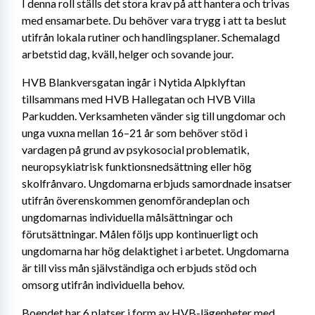
I denna roll ställs det stora krav på att hantera och trivas 
med ensamarbete. Du behöver vara trygg i att ta beslut 
utifrån lokala rutiner och handlingsplaner. Schemalagd 
arbetstid dag, kväll, helger och sovande jour.
HVB Blankversgatan ingår i Nytida Alpklyftan 
tillsammans med HVB Hallegatan och HVB Villa 
Parkudden. Verksamheten vänder sig till ungdomar och 
unga vuxna mellan 16–21 år som behöver stöd i 
vardagen på grund av psykosocial problematik, 
neuropsykiatrisk funktionsnedsättning eller hög 
skolfrånvaro. Ungdomarna erbjuds samordnade insatser 
utifrån överenskommen genomförandeplan och 
ungdomarnas individuella målsättningar och 
förutsättningar. Målen följs upp kontinuerligt och 
ungdomarna har hög delaktighet i arbetet. Ungdomarna 
är till viss mån självständiga och erbjuds stöd och 
omsorg utifrån individuella behov.
Boendet har 6 platser i form av HVB-lägenheter med 