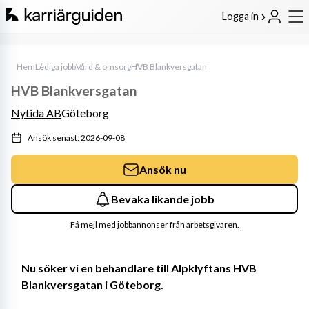
Logga in
Hem
Lediga jobb
Vård & omsorg
HVB Blankversgatan
HVB Blankversgatan
Nytida AB
Göteborg
Ansök senast: 2026-09-08
Ansök nu
Bevaka likande jobb
Få mejl med jobbannonser från arbetsgivaren.
Nu söker vi en behandlare till Alpklyftans HVB 
Blankversgatan i Göteborg.