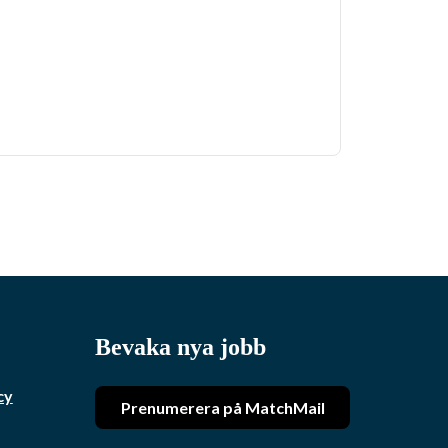
Bevaka nya jobb
cy
Prenumerera på MatchMail