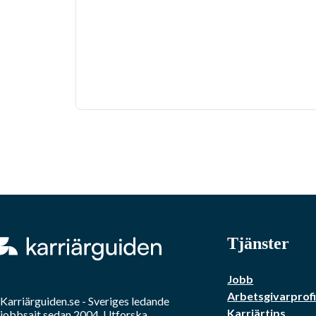
Tjänster
Jobb
Arbetsgivarprofi
Karriärguiden.se - Sveriges ledande
Karriärtips
jobbsajt sedan 2004. Utforska