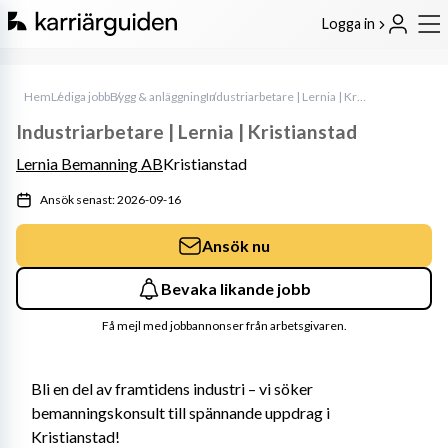
Logga in
Hem
Lediga jobb
Bygg & anläggning
Industriarbetare | Lernia | Kristianstad
Industriarbetare | Lernia | Kristianstad
Lernia Bemanning AB
Kristianstad
Ansök senast: 2026-09-16
Ansök nu
Bevaka likande jobb
Få mejl med jobbannonser från arbetsgivaren.
Bli en del av framtidens industri – vi söker 
bemanningskonsult till spännande uppdrag i 
Kristianstad!