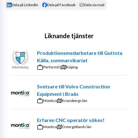
Dela på LinkedIn
Dela på Facebook
Dela via mail
Liknande tjänster
Produktionsmedarbetare till Guttsta
Källa, sommarvikariat
PerformIQ
Köping
Svetsare till Volvo Construction
Equipment i Braås
Montico
Kronobergs län
Erfaren CNC operatör sökes!
Montico
Östergötlands län