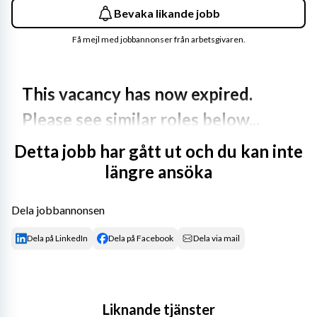
Bevaka likande jobb
Få mejl med jobbannonser från arbetsgivaren.
This vacancy has now expired. 
Please see similar roles below...
Detta jobb har gått ut och du kan inte
Vill du vara med och bidra till Sveriges fossilfria 
längre ansöka
elförsörjning?
Teknikavdelningen på Business Unit Vattenfall Power 
Dela jobbannonsen
Solutions utvecklar och genomför projekt och uppdrag 
samt tillhandahåller interna tekniska specialisttjänster i 
Dela på LinkedIn
Dela på Facebook
Dela via mail
ett samlat kompetenscenter för Vattenfalls 
verksamheter, koncernstaber och intressenter. Detta 
innebär verksamhet i form av förstudier, analyser, 
utredningar och projektering inom samtliga av våra 
Liknande tjänster