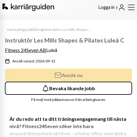
Logga in
Hem
Lediga jobb
Övrigt
Instruktör Les Mills Shapes & Pilates Luleå C
Instruktör Les Mills Shapes & Pilates Luleå C
Fitness 24Seven AB
Luleå
Ansök senast: 2026-09-12
Ansök nu
Bevaka likande jobb
Få mejl med jobbannonser från arbetsgivaren.
Är du redo att ta ditt träningsengagemang till nästa 
nivå? Fitness24Seven söker inte bara 
gruppträningsinstruktörer - vi letar efter energiska 