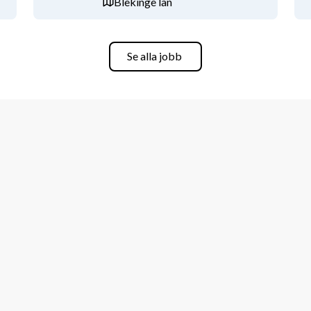
Blekinge län
 integritet och initiativkraft. Du 
onomiska och verksamhetsmässiga mål.
Se alla jobb
mhet och vara stationerad ute hos vår 
rkonsult. Önskad uppdragsstart är 
ill förlängning. Omfattningen av 
n att kontakta ansvarig konsultchef 
t ansökningar via e-post.
ett utbud av bemannings- och 
rån studenter till yrkesverksamma 
kompetens. Våra uppdrag är främst 
ion.