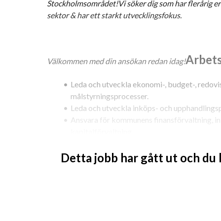
Stockholmsområdet!Vi söker dig som har flerårig erf
sektor & har ett starkt utvecklingsfokus.
Arbets
Välkommen med din ansökan redan idag!
Leda och utveckla ekonomi-, budget-, redovisn
målstyrningsprocesser.
Leda och utveckla inköps- och upphandlings
Ansvara för kommunens finansförvaltning, inkl
kapitalförvaltning.
Chefsansvar för underställda chefer inom red
Detta jobb har gått ut och du
samt ledningsstöd.
Aktivt bidra till kommunövergripande utvec
Vara en förebild och kulturbärare i enlighet
attraktiv arbetsgivare.