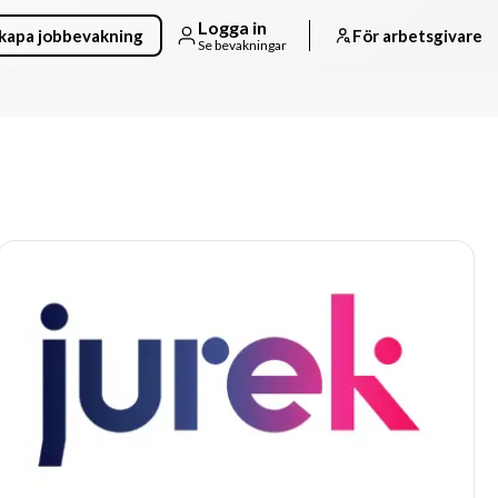
Logga in
kapa jobbevakning
För arbetsgivare
Se bevakningar