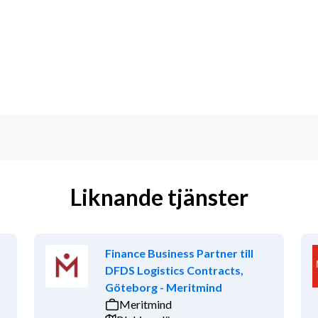
kt styrd organisation med verksamhets-, 
ändringsarbete
Liknande tjänster
Finance Business Partner till
DFDS Logistics Contracts,
a att ta ansvar för 
Göteborg - Meritmind
konomiska processer och resultat. Du är 
Meritmind
od självinsikt. Du skapar delaktighet 