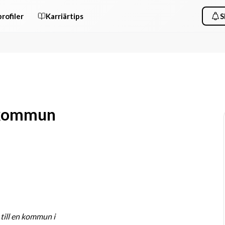
rofiler
Karriärtips
S
l kommun
till en kommun i 