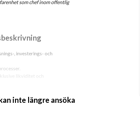
arenhet som chef inom offentlig 
beskrivning
ings-, investerings- och 
processer.
usive likviditet och 
ovisning, controlling och upphandling 
 kan inte längre ansöka
klingsarbete.
 med kommunens målsättning att vara en 