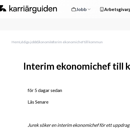
Jobb
Arbetsgivarp
Hem
Lediga jobb
Ekonomi
Interim ekonomichef till kommun
Interim ekonomichef til
för 5 dagar sedan
Läs Senare
Jurek söker en interim ekonomichef för ett uppdrag 