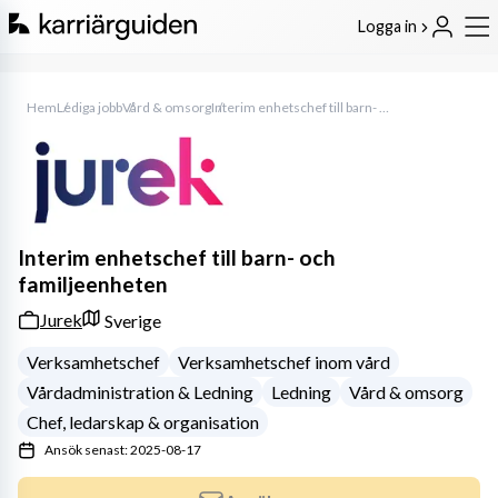
Logga in
Hem
Lediga jobb
Vård & omsorg
Interim enhetschef till barn- och familjeenheten
Interim enhetschef till barn- och
familjeenheten
Jurek
Sverige
Verksamhetschef
Verksamhetschef inom vård
Vårdadministration & Ledning
Ledning
Vård & omsorg
Chef, ledarskap & organisation
Ansök senast: 2025-08-17