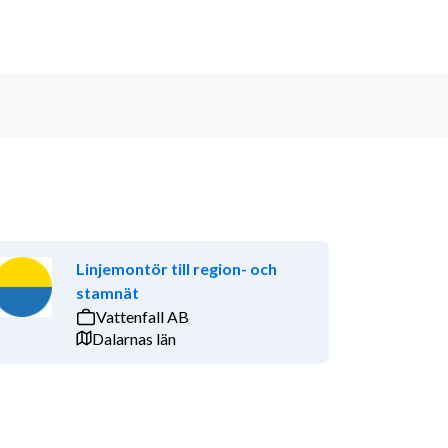
Linjemontör till region- och
stamnät
Vattenfall AB
Dalarnas län