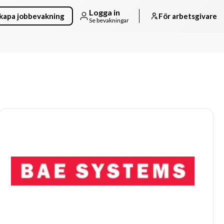
Logga in
kapa jobbevakning
För arbetsgivare
Se bevakningar