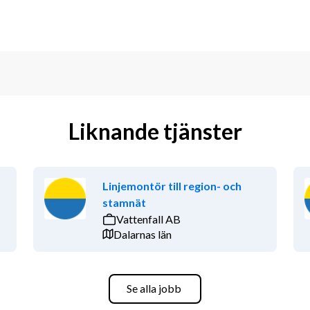
Liknande tjänster
Linjemontör till region- och
stamnät
Vattenfall AB
Dalarnas län
Se alla jobb