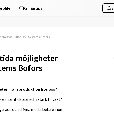
rofiler
Karriärtips
S
 inom produktion BAE Systems Bofors
tida möjligheter
tems Bofors
gheter inom produktion hos oss?
v en framtidsbransch i stark tillväxt?
Vi på BAE Systems Bofors söker kontinuerligt engagerade och drivna medarbetare inom 