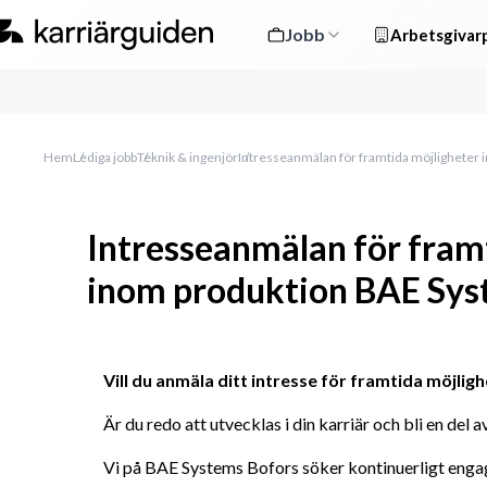
Jobb
Arbetsgivarp
Hem
Lediga jobb
Teknik & ingenjör
Intresseanmälan för framtida möjligheter
Intresseanmälan för fram
inom produktion BAE Sys
Vill du anmäla ditt intresse för framtida möjli
Är du redo att utvecklas i din karriär och bli en del a