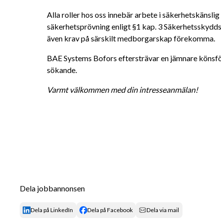
Alla roller hos oss innebär arbete i säkerhetskänsl
säkerhetsprövning enligt §1 kap. 3 Säkerhetsskyddsl
även krav på särskilt medborgarskap förekomma.
BAE Systems Bofors eftersträvar en jämnare könsför
sökande.
Varmt välkommen med din intresseanmälan!
Dela jobbannonsen
Dela på LinkedIn
Dela på Facebook
Dela via mail