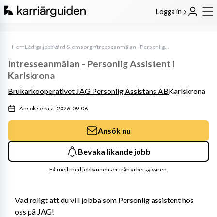
Logga in
Hem
Lediga jobb
Vård & omsorg
Intresseanmälan - Personlig Assistent i Karlskrona
Intresseanmälan - Personlig Assistent i
Karlskrona
Brukarkooperativet JAG Personlig Assistans AB
Karlskrona
Ansök senast: 2026-09-06
Ansök nu
Bevaka likande jobb
Få mejl med jobbannonser från arbetsgivaren.
Vad roligt att du vill jobba som Personlig assistent hos 
oss på JAG!