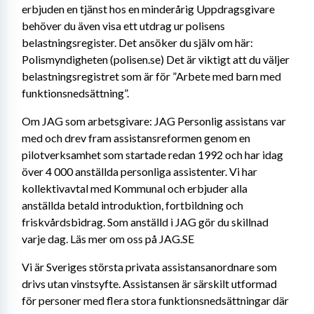
erbjuden en tjänst hos en minderårig Uppdragsgivare 
behöver du även visa ett utdrag ur polisens 
belastningsregister. Det ansöker du själv om här: 
Polismyndigheten (polisen.se) Det är viktigt att du väljer 
belastningsregistret som är för ”Arbete med barn med 
funktionsnedsättning”.
Om JAG som arbetsgivare: JAG Personlig assistans var 
med och drev fram assistansreformen genom en 
pilotverksamhet som startade redan 1992 och har idag 
över 4 000 anställda personliga assistenter. Vi har 
kollektivavtal med Kommunal och erbjuder alla 
anställda betald introduktion, fortbildning och 
friskvårdsbidrag. Som anställd i JAG gör du skillnad 
varje dag. Läs mer om oss på JAG.SE
Vi är Sveriges största privata assistansanordnare som 
drivs utan vinstsyfte. Assistansen är särskilt utformad 
för personer med flera stora funktionsnedsättningar där 