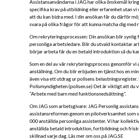
Assistansanvändarna i JAG har olika önskemål kring si
specifika krav på utbildning eller erfarenhet utan vi 
att du kan bidra med. I din ansökan får du därför möj
svara på olika frågor för att kunna matcha dig med 
Om rekryteringsprocessen: Din ansökan blir synlig f
personliga arbetsledare. Blir du utvald kontaktar arb
börjar arbeta får du en betald introduktion så du kan
Som en del av vår rekryteringsprocess genomför vi a
anställning. Om du blir erbjuden en tjänst hos en m
även visa ett utdrag ur polisens belastningsregister.
Polismyndigheten (polisen.se) Det är viktigt att du v
”Arbete med barn med funktionsnedsättning”.
Om JAG som arbetsgivare: JAG Personlig assistans 
assistansreformen genom en pilotverksamhet som st
000 anställda personliga assistenter. Vi har kollekt
anställda betald introduktion, fortbildning och fris
skillnad varje dag. Läs mer om oss på JAG.SE