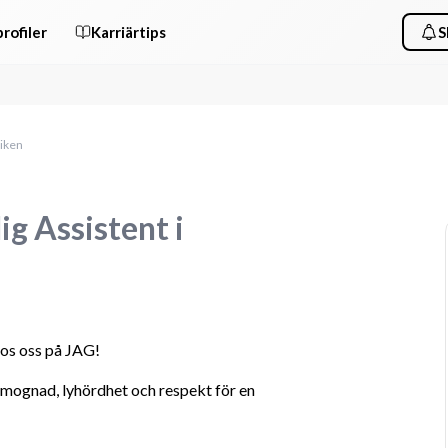
rofiler
Karriärtips
S
viken
g Assistent i
 hos oss på JAG!
 mognad, lyhördhet och respekt för en 