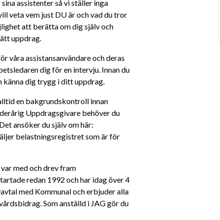
na assistenter så vi ställer inga 
vill veta vem just DU är och vad du tror 
lighet att berätta om dig själv och 
rätt uppdrag.
ör våra assistansanvändare och deras 
etsledaren dig för en intervju. Innan du 
 känna dig trygg i ditt uppdrag.
lltid en bakgrundskontroll innan 
inderårig Uppdragsgivare behöver du 
 Det ansöker du själv om här: 
äljer belastningsregistret som är för 
var med och drev fram 
artade redan 1992 och har idag över 4 
ivavtal med Kommunal och erbjuder alla 
kvårdsbidrag. Som anställd i JAG gör du 