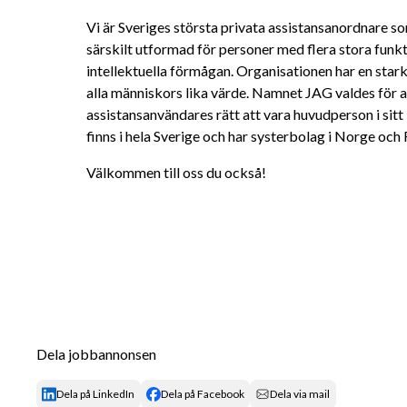
Vi är Sveriges största privata assistansanordnare som
särskilt utformad för personer med flera stora funkt
intellektuella förmågan. Organisationen har en stark
alla människors lika värde. Namnet JAG valdes för a
assistansanvändares rätt att vara huvudperson i sitt 
finns i hela Sverige och har systerbolag i Norge och 
Välkommen till oss du också!
Dela jobbannonsen
Dela på LinkedIn
Dela på Facebook
Dela via mail