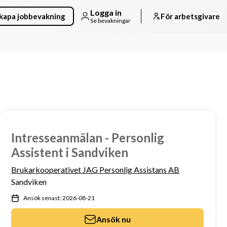
Logga in
kapa jobbevakning
För arbetsgivare
Se bevakningar
Intresseanmälan - Personlig
Assistent i Sandviken
Brukarkooperativet JAG Personlig Assistans AB
Sandviken
Ansök senast: 2026-08-21
Ansök nu