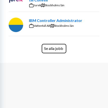
flytande med start så snart som möjligt till och med 30 
Jurek
Stockholms län
december 2025 med möjlighet till en längre förlängning.
IBM Controller Administrator
Rollen kräver säkerhetsprövning.
Vattenfall AB
Stockholms län
Dina arbetsuppgifter
I rollen kommer du att bidra till att stärka 
supportfunktionen, där användarfrågor, beställningar 
Se alla jobb
och felsökning hanteras med slutanvändarnas behov i 
centrum. Tillsammans med teamet säkerställer du en 
smidig och användarvänlig process som stärker 
verksamheten i stort.
Som konsult kommer du att ge support-, installations- 
och servicestöd för både hård- och mjukvara. 
Arbetsuppgifterna omfattar
:
Installation och leverans av datorer, telefoner och 
videokonferensutrustning