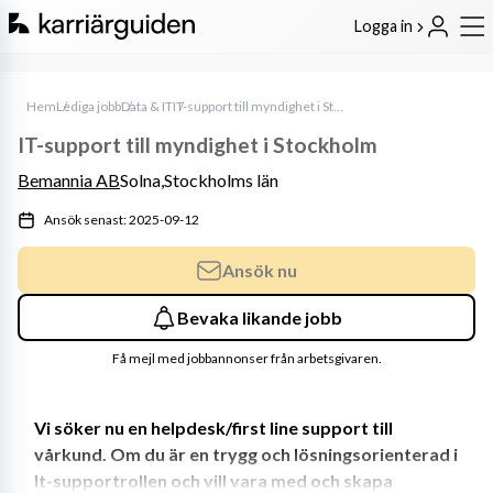
Logga in
Hem
Lediga jobb
Data & IT
IT-support till myndighet i Stockholm
IT-support till myndighet i Stockholm
Bemannia AB
Solna,
Stockholms län
Ansök senast: 2025-09-12
Ansök nu
Bevaka likande jobb
Få mejl med jobbannonser från arbetsgivaren.
Vi söker nu en helpdesk/first line support till 
vårkund. Om du är en trygg och lösningsorienterad i 
It-supportrollen och vill vara med och skapa 