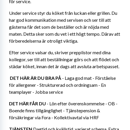
för service.
Under service styr du köket från luckan eller grillen. Du 
har god kommunikation med servisen och ser till att 
gästerna får det som de beställer och är nöjda med 
maten. Detta sker som du vet i ett högt tempo. Därav att 
förberedelserna är otroligt viktiga.
Efter service valsar du, skriver prepplistor med dina 
kollegor, ser till att beställningar görs och att flödet och 
städar köket, innan det är dags att avsluta arbetspasset.
 DET HÄR ÄR DU BRA PÅ
 - Laga god mat - Förståelse 
för allergener - Strukturerad och ordningsam - En 
teamplayer - Jobba service
DET HÄR FÅR DU
 - Lön efter överenskommelse - OB - 
Boende finns tillgänglighet - Tjänstepension & 
försäkringar via Fora - Kollektivavtal via HRF
TJÄNSTEN
 Dagtid och kvällstid, varierat schema. Extra 