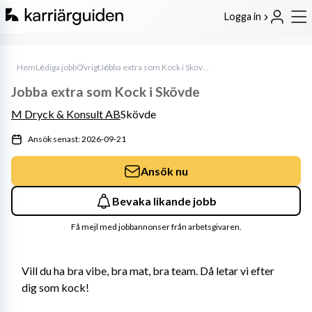
Logga in
Hem
Lediga jobb
Övrigt
Jobba extra som Kock i Skövde
Jobba extra som Kock i Skövde
M Dryck & Konsult AB
Skövde
Ansök senast: 2026-09-21
Ansök nu
Bevaka likande jobb
Få mejl med jobbannonser från arbetsgivaren.
Vill du ha bra vibe, bra mat, bra team. Då letar vi efter 
dig som kock!