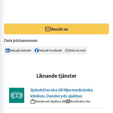
Ansök nu
Dela jobbannonsen
Dela på LinkedIn
Dela på Facebook
Dela via mail
Liknande tjänster
Sjuksköterska till Njurmedicinska
kliniken, Danderyds sjukhus
Danderyds Sjukhus AB
Stockholms län