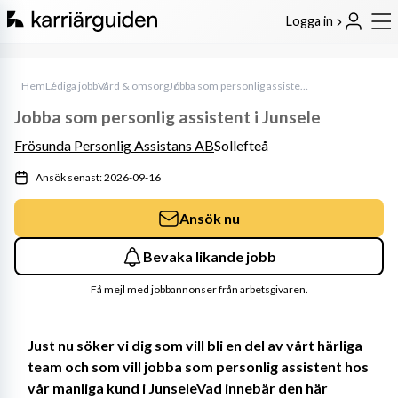
Logga in
Hem
Lediga jobb
Vård & omsorg
Jobba som personlig assistent i Junsele
Jobba som personlig assistent i Junsele
Frösunda Personlig Assistans AB
Sollefteå
Ansök senast: 2026-09-16
Ansök nu
Bevaka likande jobb
Få mejl med jobbannonser från arbetsgivaren.
Just nu söker vi dig som vill bli en del av vårt härliga 
team och som vill jobba som personlig assistent hos 
vår manliga kund i JunseleVad innebär den här 